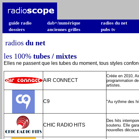
guide radio
dab+/numérique
radios du net
dossiers
anciennes grilles
pubs tv
radios
du net
les 100%
tubes / mixtes
Elles ne passent que les tubes du moment, tous styles confond
Créée en 2010, Ai
AIR CONNECT
programmation de h
artistes.
C9
"Au rythme des hi
Des hits intempor
CHIC RADIO HITS
soutenu. Elle gara
nouvelles découve