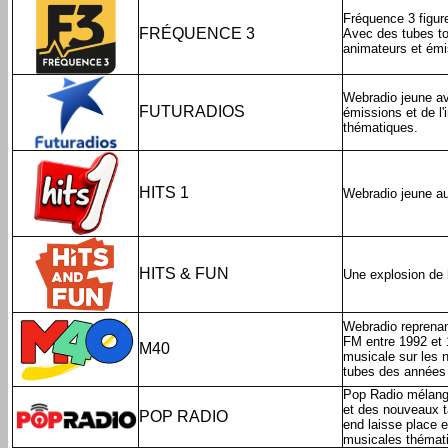
Fréquence 3 figur
FRÉQUENCE 3
Avec des tubes tou
animateurs et émi
Webradio jeune a
FUTURADIOS
émissions et de l'
thématiques.
HITS 1
Webradio jeune au
HITS & FUN
Une explosion de h
Webradio reprenant
FM entre 1992 et 
M40
musicale sur les 
tubes des années 
Pop Radio mélange
et des nouveaux t
POP RADIO
end laisse place 
musicales thématiqu