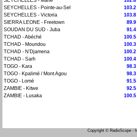
SEYCHELLES - Mahé
102.8
SEYCHELLES - Pointe-au-Sel
103.2
SEYCHELLES - Victoria
103.8
SIERRA LEONE - Freetown
89.9
SOUDAN DU SUD - Juba
91.4
TCHAD - Abéché
100.5
TCHAD - Moundou
100.3
TCHAD - N'Djamena
100.2
TCHAD - Sarh
100.4
TOGO - Kara
98.3
TOGO - Kpalimé / Mont Agou
98.3
TOGO - Lomé
91.5
ZAMBIE - Kitwe
92.5
ZAMBIE - Lusaka
100.5
Copyright © RadioScope - ht