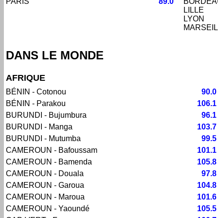
PARIS
89.0
BORDEA
LILLE
LYON
MARSEIL
DANS LE MONDE
AFRIQUE
BÉNIN - Cotonou
90.0
BÉNIN - Parakou
106.1
BURUNDI - Bujumbura
96.1
BURUNDI - Manga
103.7
BURUNDI - Mutumba
99.5
CAMEROUN - Bafoussam
101.1
CAMEROUN - Bamenda
105.8
CAMEROUN - Douala
97.8
CAMEROUN - Garoua
104.8
CAMEROUN - Maroua
101.6
CAMEROUN - Yaoundé
105.5