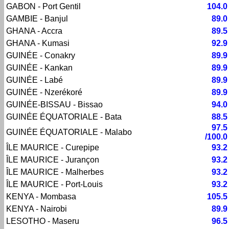
GABON - Port Gentil
104.0
GAMBIE - Banjul
89.0
GHANA - Accra
89.5
GHANA - Kumasi
92.9
GUINÉE - Conakry
89.9
GUINÉE - Kankan
89.9
GUINÉE - Labé
89.9
GUINÉE - Nzerékoré
89.9
GUINÉE-BISSAU - Bissao
94.0
GUINÉE ÉQUATORIALE - Bata
88.5
97.5
GUINÉE ÉQUATORIALE - Malabo
/100.0
ÎLE MAURICE - Curepipe
93.2
ÎLE MAURICE - Jurançon
93.2
ÎLE MAURICE - Malherbes
93.2
ÎLE MAURICE - Port-Louis
93.2
KENYA - Mombasa
105.5
KENYA - Nairobi
89.9
LESOTHO - Maseru
96.5