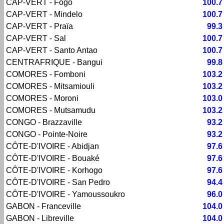
CAP-VERT - Fogo
100.7
CAP-VERT - Mindelo
100.7
CAP-VERT - Praïa
99.3
CAP-VERT - Sal
100.7
CAP-VERT - Santo Antao
100.7
CENTRAFRIQUE - Bangui
99.8
COMORES - Fomboni
103.2
COMORES - Mitsamiouli
103.2
COMORES - Moroni
103.0
COMORES - Mutsamudu
103.2
CONGO - Brazzaville
93.2
CONGO - Pointe-Noire
93.2
CÔTE-D'IVOIRE - Abidjan
97.6
CÔTE-D'IVOIRE - Bouaké
97.6
CÔTE-D'IVOIRE - Korhogo
97.6
CÔTE-D'IVOIRE - San Pedro
94.4
CÔTE-D'IVOIRE - Yamoussoukro
96.0
GABON - Franceville
104.0
GABON - Libreville
104.0