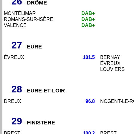
26
-
DRÔME
MONTÉLIMAR
DAB+
ROMANS-SUR-ISÈRE
DAB+
VALENCE
DAB+
27
-
EURE
ÉVREUX
101.5
BERNAY
ÉVREUX
LOUVIERS
28
-
EURE-ET-LOIR
DREUX
96.8
NOGENT-LE-
29
-
FINISTÈRE
BREST
100.2
BREST