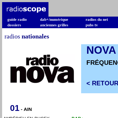
guide radio
dab+/numérique
radios du net
dossiers
anciennes grilles
pubs tv
radios
nationales
NOVA
FRÉQUEN
< RETOUR
01
-
AIN