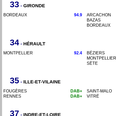
33
-
GIRONDE
BORDEAUX
94.9
ARCACHON
BAZAS
BORDEAUX
34
-
HÉRAULT
MONTPELLIER
92.4
BÉZIERS
MONTPELLIE
SÈTE
35
-
ILLE-ET-VILAINE
FOUG
ÈRES
DAB+
SAINT-MALO
RENNES
DAB+
VITRÉ
37
-
INDRE-ET-LOIRE