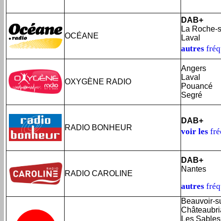
DAB+
La Roche-s
OCÉANE
Laval
autres
fré
Angers
Laval
OXYGÈNE RADIO
Pouancé
Segré
DAB+
RADIO BONHEUR
voir les
fré
DAB+
Nantes
RADIO CAROLINE
autres
fré
Beauvoir-s
Châteaubri
Les Sables