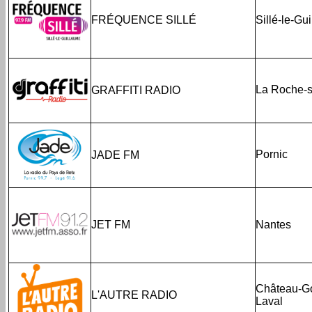
FRÉQUENCE SILLÉ
Sillé-le-Gu
La Roche-s
GRAFFITI RADIO
Pornic
JADE FM
JET FM
Nantes
Château-Go
L'AUTRE RADIO
Laval