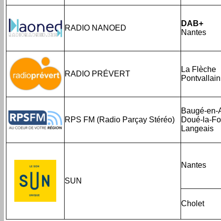
DAB+
RADIO NANOED
Nantes
La Flèche
RADIO PRÉVERT
Pontvallain
Baugé-en-
RPS FM (Radio Parçay Stéréo)
Doué-la-Fo
Langeais
Nantes
SUN
Cholet