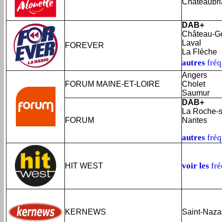
Châteaubri
DAB+
Château-Go
Laval
FOREVER
La Flèche
autres
fréq
Angers
FORUM MAINE-ET-LOIRE
Cholet
Saumur
DAB+
La Roche-s
FORUM
Nantes
autres
fré
voir les
fr
HIT WEST
KERNEWS
Saint-Naza