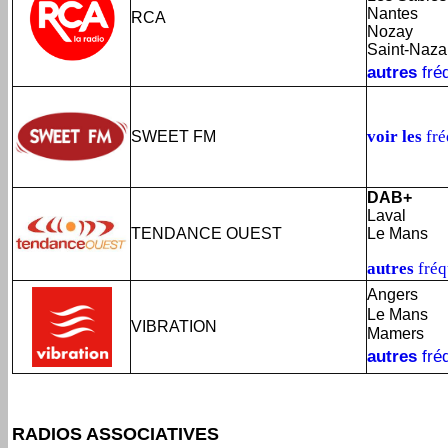
Nantes
RCA
Nozay
Saint-Naza
autres
fré
voir les
fré
SWEET FM
DAB+
Laval
TENDANCE OUEST
Le Mans
autres
fré
Angers
Le Mans
VIBRATION
Mamers
autres
fré
RADIOS ASSOCIATIVES