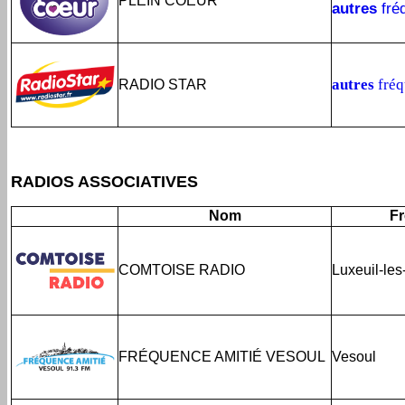
PLEIN COEUR
autres
fré
autres
fréq
RADIO STAR
RADIOS ASSOCIATIVES
Nom
F
COMTOISE RADIO
Luxeuil-les
FRÉQUENCE AMITIÉ VESOUL
Vesoul