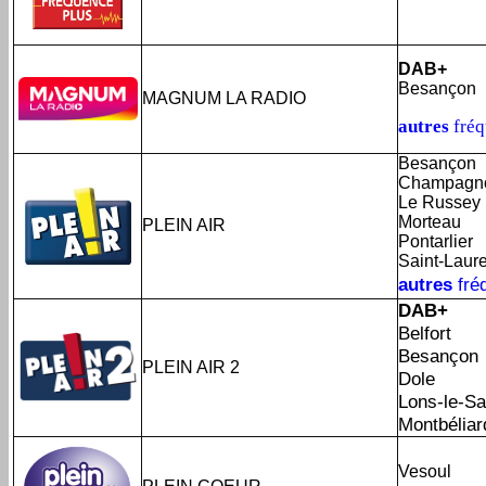
DAB+
Besançon
MAGNUM LA RADIO
autres
fréq
Besançon
Champagn
Le Russey
Morteau
PLEIN AIR
Pontarlier
Saint-Laur
autres
fré
DAB+
Belfort
Besançon
PLEIN AIR 2
Dole
Lons-le-Sa
Montbéliar
Vesoul