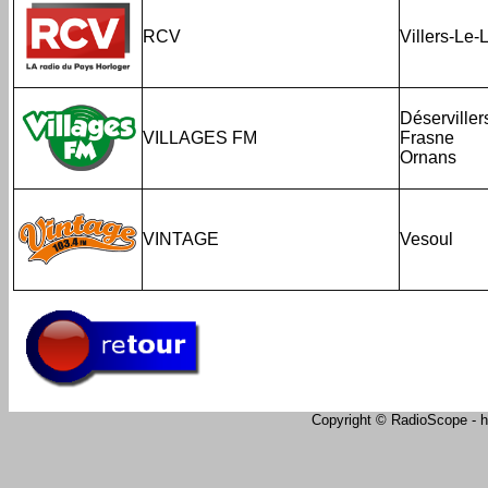
RCV
Villers-Le-
Déserviller
VILLAGES FM
Frasne
Ornans
VINTAGE
Vesoul
Copyright © RadioScope - ht