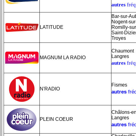
autres
fréq
Bar-sur-Au
Nogent-sur
LATITUDE
Romilly-su
Saint-Dizie
Troyes
Chaumont
Langres
MAGNUM LA RADIO
autres
fréq
Fismes
N'RADIO
autres
fré
Châlons-e
Langres
PLEIN COEUR
autres
fré