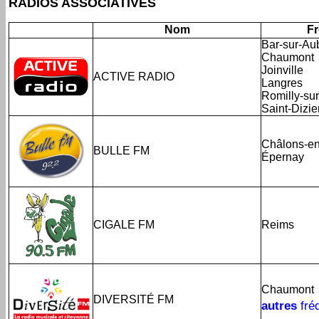
RADIOS ASSOCIATIVES
Nom
F
Bar-sur-Au
Chaumont
Joinville
ACTIVE RADIO
Langres
Romilly-su
Saint-Dizie
Châlons-e
BULLE FM
Épernay
CIGALE FM
Reims
Chaumont
DIVERSITÉ FM
autres
fré