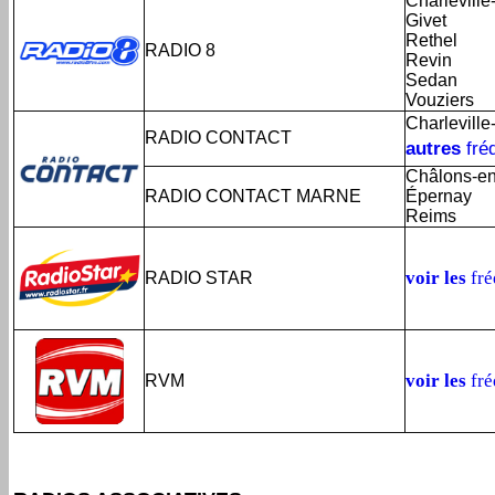
Charleville
Givet
Rethel
RADIO 8
Revin
Sedan
Vouziers
Charleville
RADIO CONTACT
autres
fré
Châlons-e
RADIO CONTACT MARNE
Épernay
Reims
voir les
fré
RADIO STAR
voir les
fré
RVM