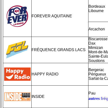
Bordeaux
Libourne
FOREVER AQUITAINE
Arcachon
Biscarosse
Dax
Mimizan
FRÉQUENCE GRANDS LACS
Mont-de-M
Sainte-Eul
Soustons
Bergerac
HAPPY RADIO
Périgueux
Sarlat-la-
Pau
INSIDE
autres
fré