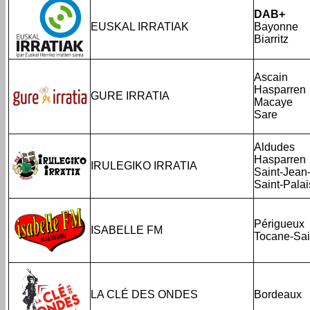
DAB+
EUSKAL IRRATIAK
Bayonne
Biarritz
Ascain
Hasparren
GURE IRRATIA
Macaye
Sare
Aldudes
Hasparren
IRULEGIKO IRRATIA
Saint-Jean
Saint-Palai
Périgueux
ISABELLE FM
Tocane-Sai
LA CLÉ DES ONDES
Bordeaux