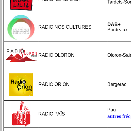
Tardets-So
DAB+
RADIO NOS CULTURES
Bordeaux
RADIO OLORON
Oloron-Sai
RADIO ORION
Bergerac
Pau
RADIO PAÏS
autres
fréq