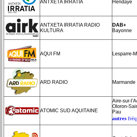
ANTXETA IRRATIA
Hendaye
ANTXETA IRRATIA RADIO
DAB+
KULTURA
Bayonne
AQUI FM
Lesparre-
ARD RADIO
Marmande
Aire-sur-l'
Oloron-Sai
ATOMIC SUD AQUITAINE
Pau
autres
fré