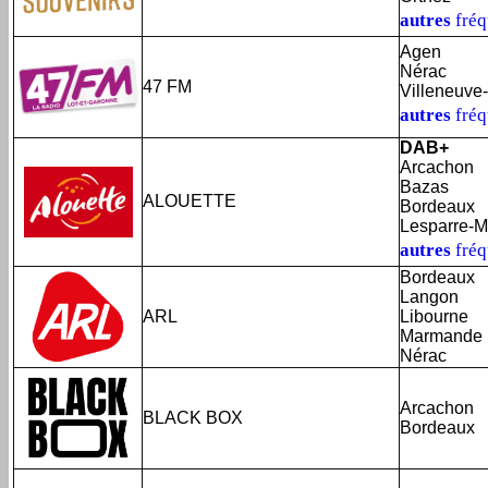
autres
fré
Agen
Nérac
47 FM
Villeneuve-
autres
fré
DAB+
Arcachon
Bazas
ALOUETTE
Bordeaux
Lesparre-
autres
fré
Bordeaux
Langon
ARL
Libourne
Marmande
Nérac
Arcachon
BLACK BOX
Bordeaux