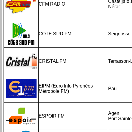
Casteljalo
CFM RADIO
Nérac
COTE SUD FM
Seignosse
CRISTAL FM
Terrasson-
EIPM (Euro Info Pyrénées
Pau
Métropole FM)
Agen
ESPOIR FM
Port-Sainte