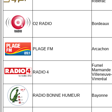
Ribérac
O2 RADIO
Bordeaux
PLAGE FM
Arcachon
Fumel
Marmande
RADIO 4
Villeneuve-
Virreréal
RADIO BONNE HUMEUR
Bayonne