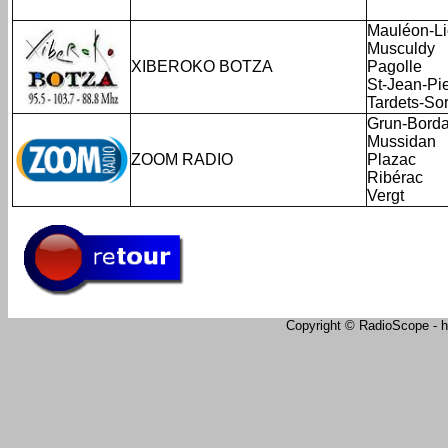
Mauléon-Li
Musculdy
XIBEROKO BOTZA
Pagolle
St-Jean-Pi
Tardets-So
Grun-Bord
Mussidan
ZOOM RADIO
Plazac
Ribérac
Vergt
Copyright © RadioScope - ht