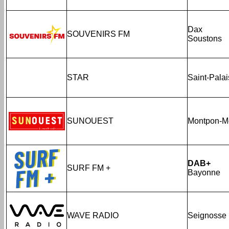
Dax
SOUVENIRS FM
Soustons
STAR
Saint-Palai
SUNOUEST
Montpon-M
DAB+
SURF FM +
Bayonne
WAVE RADIO
Seignosse