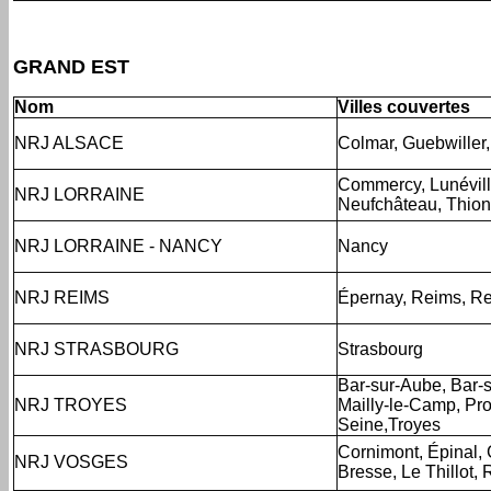
GRAND EST
Nom
Villes couvertes
NRJ ALSACE
Colmar, Guebwiller
Commercy, Lunévill
NRJ LORRAINE
Neufchâteau, Thionv
NRJ LORRAINE - NANCY
Nancy
NRJ REIMS
Épernay, Reims, Re
NRJ STRASBOURG
Strasbourg
Bar-sur-Aube, Bar-su
NRJ TROYES
Mailly-le-Camp, Pro
Seine,Troyes
Cornimont, Épinal,
NRJ VOSGES
Bresse, Le Thillot,