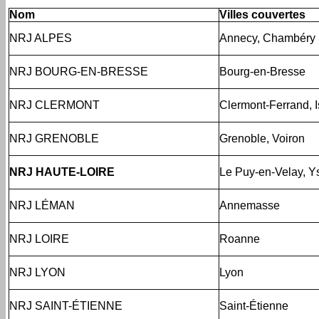
Nom
Villes couvertes
NRJ ALPES
Annecy, Chambéry
NRJ BOURG-EN-BRESSE
Bourg-en-Bresse
NRJ CLERMONT
Clermont-Ferrand, I
NRJ GRENOBLE
Grenoble, Voiron
NRJ HAUTE-LOIRE
Le Puy-en-Velay, Y
NRJ LÉMAN
Annemasse
NRJ LOIRE
Roanne
NRJ LYON
Lyon
NRJ SAINT-ÉTIENNE
Saint-Étienne