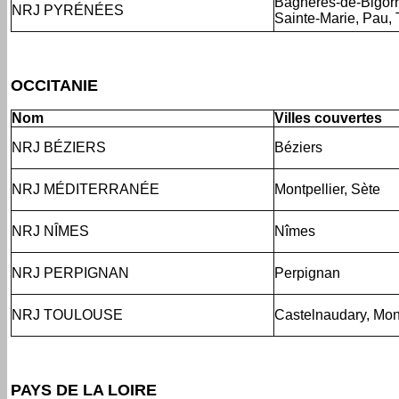
Bagnères-de-Bigorr
NRJ PYRÉNÉES
Sainte-Marie, Pau, 
OCCITANIE
Nom
Villes couvertes
NRJ BÉZIERS
Béziers
NRJ MÉDITERRANÉE
Montpellier, Sète
NRJ NÎMES
Nîmes
NRJ PERPIGNAN
Perpignan
NRJ TOULOUSE
Castelnaudary, Mon
PAYS DE LA LOIRE