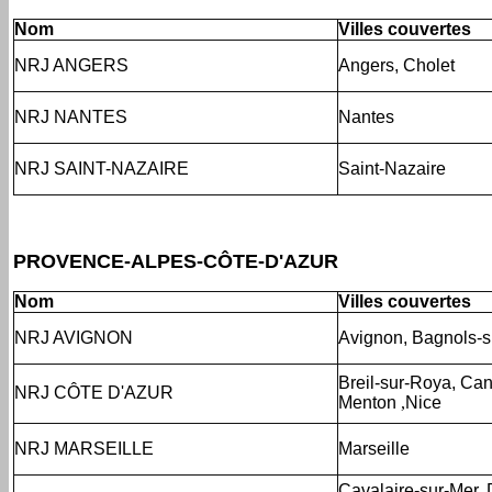
Nom
Villes couvertes
NRJ ANGERS
Angers, Cholet
NRJ NANTES
Nantes
NRJ SAINT-NAZAIRE
Saint-Nazaire
PROVENCE-ALPES-CÔTE-D'AZUR
Nom
Villes couvertes
NRJ AVIGNON
Avignon, Bagnols-
Breil-sur-Roya, Ca
NRJ CÔTE D'AZUR
Menton
,
Nice
NRJ MARSEILLE
Marseille
Cavalaire-sur-Mer, 