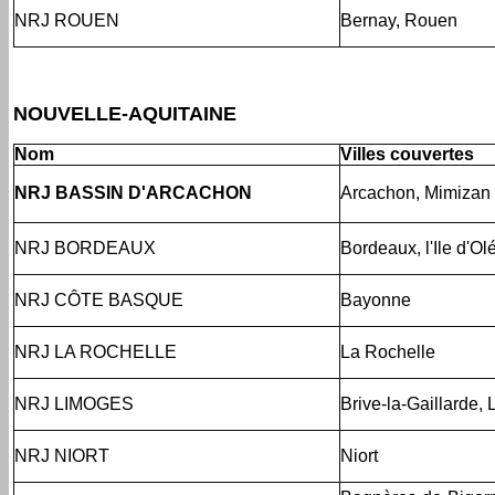
NRJ ROUEN
Bernay, Rouen
NOUVELLE-AQUITAINE
Nom
Villes couvertes
NRJ BASSIN D'ARCACHON
Arcachon, Mimizan
NRJ BORDEAUX
Bordeaux, l'Ile d'Ol
NRJ CÔTE BASQUE
Bayonne
NRJ LA ROCHELLE
La Rochelle
NRJ LIMOGES
Brive-la-Gaillarde,
NRJ NIORT
Niort