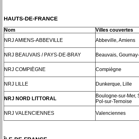
HAUTS-DE-FRANCE
Nom
Villes couvertes
NRJ AMIENS-ABBEVILLE
Abbeville, Amiens
NRJ BEAUVAIS / PAYS-DE-BRAY
Beauvais, Gournay
NRJ COMPIÈGNE
Compiègne
NRJ LILLE
Dunkerque, Lille
Boulogne-sur-Mer, S
NRJ NORD LITTORAL
Pol-sur-Ternoise
NRJ VALENCIENNES
Valenciennes