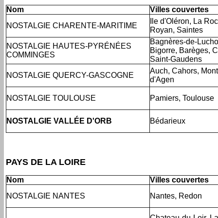
Nom
Villes couvertes
Ile d'Oléron, La Roc
NOSTALGIE CHARENTE-MARITIME
Royan, Saintes
Bagnères-de-Lucho
NOSTALGIE HAUTES-PYRÉNÉES
Bigorre, Barèges, 
COMMINGES
Saint-Gaudens
Auch, Cahors, Mon
NOSTALGIE QUERCY-GASCOGNE
d'Agen
NOSTALGIE TOULOUSE
Pamiers, Toulouse
NOSTALGIE VALLÉE D'ORB
Bédarieux
PAYS DE LA LOIRE
Nom
Villes couvertes
NOSTALGIE NANTES
Nantes, Redon
Chateau-du-Loir, La