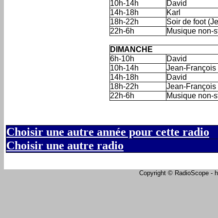
10h-14h
David
14h-18h
Karl
18h-22h
Soir de foot (
22h-6h
Musique non-s
'
DIMANCHE
6h-10h
David
10h-14h
Jean-François
14h-18h
David
18h-22h
Jean-François
22h-6h
Musique non-s
Choisir une autre année pour cette radio
Choisir une autre radio
Copyright © RadioScope - ht