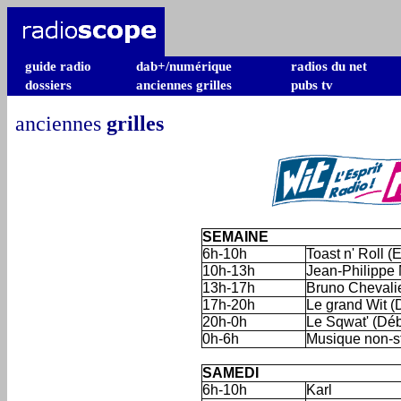
guide radio
dab+/numérique
radios du net
dossiers
anciennes grilles
pubs tv
anciennes
grilles
SEMAINE
6h-10h
Toast n' Roll (
10h-13h
Jean-Philippe
13h-17h
Bruno Chevali
17h-20h
Le grand Wit (
20h-0h
Le Sqwat' (Dé
0h-6h
Musique non-s
'
SAMEDI
6h-10h
Karl