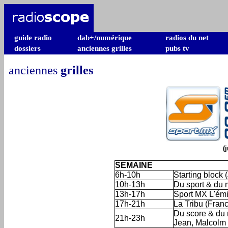
guide radio
dab+/numérique
radios du net
dossiers
anciennes grilles
pubs tv
anciennes
grilles
(
SEMAINE
6h-10h
Starting block 
10h-13h
Du sport & du 
13h-17h
Sport MX L'émi
17h-21h
La Tribu (Franc
Du score & du 
21h-23h
Jean, Malcolm