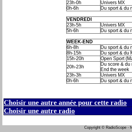
23h-0h
Univers MX
0h-6h
Du sport & du m
'
VENDREDI
23h-5h
Univers MX
5h-6h
Du sport & du m
'
WEEK-END
6h-8h
Du sport & du 
8h-15h
Du sport & du
15h-20h
Open Sport (M
Du score & du 
20h-23h
End the week
23h-3h
Univers MX
0h-6h
Du sport & du m
Choisir une autre année pour cette radio
Choisir une autre radio
Copyright © RadioScope - ht