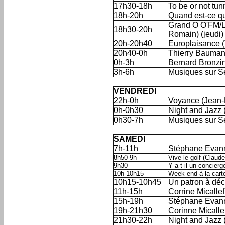
17h30-18h
To be or not tun
18h-20h
Quand est-ce qu
Grand O O'FM/La
18h30-20h
Romain) (jeudi)
20h-20h40
Europlaisance 
20h40-0h
Thierry Bauma
0h-3h
Bernard Bronzin
3h-6h
Musiques sur S
'
VENDREDI
22h-0h
Voyance (Jean-
0h-0h30
Night and Jazz (r
0h30-7h
Musiques sur S
'
SAMEDI
7h-11h
Stéphane Evan
8h50-9h
Vive le golf (Claud
9h30
Y a t-il un concierg
10h-10h15
Week-end à la cart
10h15-10h45
Un patron à déc
11h-15h
Corrine Micallef
15h-19h
Stéphane Evan
19h-21h30
Corinne Micalle
21h30-22h
Night and Jazz 