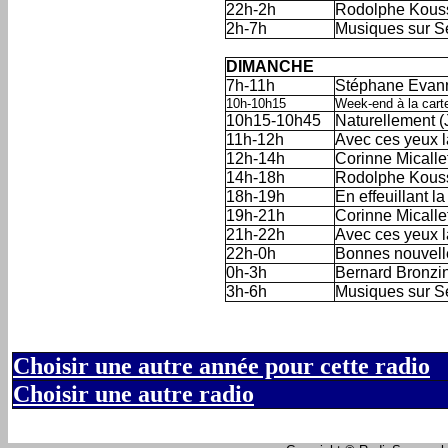
22h-2h
Rodolphe Kous
2h-7h
Musiques sur S
'
DIMANCHE
7h-11h
Stéphane Evan
10h-10h15
Week-end à la cart
10h15-10h45
Naturellement (
11h-12h
Avec ces yeux la
12h-14h
Corinne Micalle
14h-18h
Rodolphe Kous
18h-19h
En effeuillant l
19h-21h
Corinne Micalle
21h-22h
Avec ces yeux la.
22h-0h
Bonnes nouvelle
0h-3h
Bernard Bronzin
3h-6h
Musiques sur S
Choisir une autre année pour cette radio
Choisir une autre radio