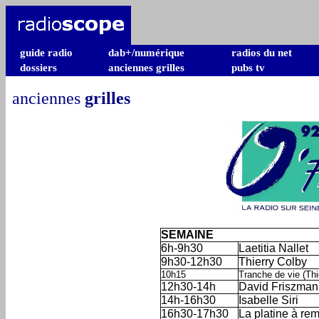
guide radio
dab+/numérique
radios du net
dossiers
anciennes grilles
pubs tv
anciennes
grilles
SEMAINE
6h-9h30
Laetitia Nallet
9h30-12h30
Thierry Colby
10h15
Tranche de vie (Thi
12h30-14h
David Friszman
14h-16h30
Isabelle Siri
16h30-17h30
La platine à rem