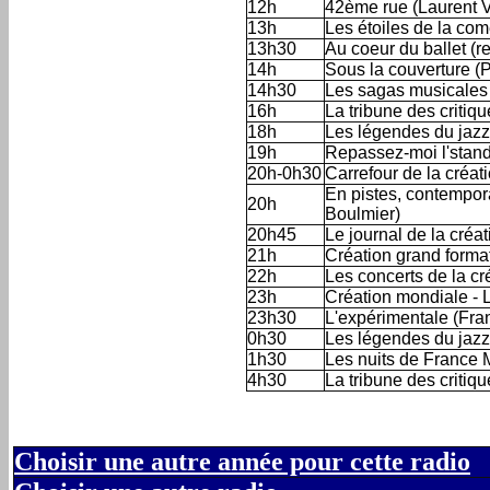
12h
42ème rue (Laurent V
13h
Les étoiles de la com
13h30
Au coeur du ballet (red
14h
Sous la couverture (P
14h30
Les sagas musicales
16h
La tribune des criti
18h
Les légendes du jazz
19h
Repassez-moi l'stand
20h-0h30
Carrefour de la créa
En pistes, contempor
20h
Boulmier)
20h45
Le journal de la créa
21h
Création grand forma
22h
Les concerts de la cr
23h
Création mondiale - 
23h30
L'expérimentale (Fra
0h30
Les légendes du jazz (
1h30
Les nuits de France 
4h30
La tribune des critiq
Choisir une autre année pour cette radio