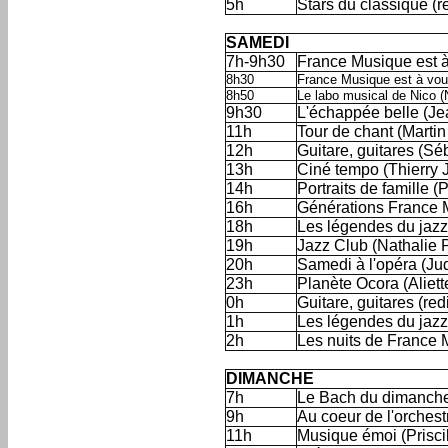
5h
Stars du classique (red
'
SAMEDI
7h-9h30
France Musique est à
8h30
France Musique est à vous
8h50
Le labo musical de Nico (N
9h30
L'échappée belle (Je
11h
Tour de chant (Martin
12h
Guitare, guitares (Sé
13h
Ciné tempo (Thierry 
14h
Portraits de famille 
16h
Générations France M
18h
Les légendes du jazz
19h
Jazz Club (Nathalie P
20h
Samedi à l'opéra (Ju
23h
Planète Ocora (Aliett
0h
Guitare, guitares (redif
1h
Les légendes du jazz (
2h
Les nuits de France 
'
DIMANCHE
7h
Le Bach du dimanche
9h
Au coeur de l'orchestr
11h
Musique émoi (Priscill