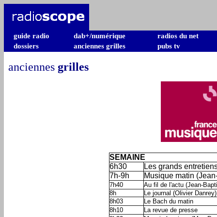
guide radio
dab+/numérique
radios du net
dossiers
anciennes grilles
pubs tv
anciennes
grilles
SEMAINE
6h30
Les grands entretiens 
7h-9h
Musique matin (Jean-
7h40
Au fil de l'actu (Jean-Bapt
8h
Le journal (Olivier Danrey)
8h03
Le Bach du matin
8h10
La revue de presse