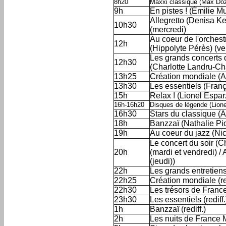
8h20
Maxxi classique (Max Do
9h
En pistes ! (Émilie 
Allegretto (Denisa Ke
10h30
(mercredi)
Au coeur de l'orchestr
12h
(Hippolyte Pérès) (ve
Les grands concerts 
12h30
(Charlotte Landru-C
13h25
Création mondiale (
13h30
Les essentiels (Fran
15h
Relax ! (Lionel Espar
16h-16h20
Disques de légende (Lione
16h30
Stars du classique (
18h
Banzzaï (Nathalie Pio
19h
Au coeur du jazz (Ni
Le concert du soir (C
20h
(mardi et vendredi) / 
(jeudi))
22h
Les grands entretiens
22h25
Création mondiale (red
22h30
Les trésors de Franc
23h30
Les essentiels (rediff.
1h
Banzzaï (rediff.)
2h
Les nuits de France 