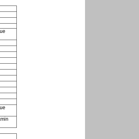
que
que
amin