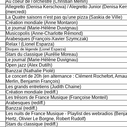
Au coeur de l'orchestre (Christian Merlin)
Allegretto (Denisa Kerschova) / Alegretto Junior (Denisa Ke
(mercredi)
La Quatre saisons n'est pas qu'une pizza (Saskia de Ville)
Création mondiale (Anne Montaron)
Le journal (Marie-Hélène Duvignau)
Musicopolis (Anne-Charlotte Rémond)
Arabesques (François-Xavier Szymczak)
Relax ! (Lionel Esparza)
0
Disques de légende (Lionel Esparza)
Stars du classique (Aurélie Moreau)
Le journal (Marie-Hélène Duvignau)
Open jazz (Alex Dutilh)
Banzzaï (Nathalie Piolé)
Le concert de 20h (en alternance : Clément Rochefort, Arna
Merlin, Benjamin François)
Les grands entretiens (Judith Chaine)
Création mondiale (rediff.)
Les trésors de France Musique (Françoise Monteil)
Arabesques (rediff.)
Banzzaï (rediff.)
Les nuits de France Musique - Playlist des webradios (Benj
Hertz, Olivier Le Borgne, Robert Rudolf)
Stars du classique (rediff.)