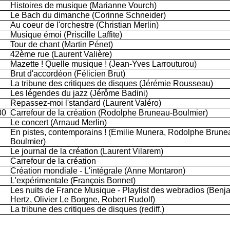
Histoires de musique (Marianne Vourch)
Le Bach du dimanche (Corinne Schneider)
Au coeur de l'orchestre (Christian Merlin)
Musique émoi (Priscille Laffite)
Tour de chant (Martin Pénet)
42ème rue (Laurent Valière)
Mazette ! Quelle musique ! (Jean-Yves Larrouturou)
Brut d'accordéon (Félicien Brut)
La tribune des critiques de disques (Jérémie Rousseau)
Les légendes du jazz (Jérôme Badini)
Repassez-moi l'standard (Laurent Valéro)
30
Carrefour de la création (Rodolphe Bruneau-Boulmier)
Le concert (Arnaud Merlin)
En pistes, contemporains ! (Émilie Munera,
Rodolphe Brune
Boulmier)
Le journal de la création (Laurent Vilarem)
Carrefour de la création
Création mondiale - L'intégrale (Anne Montaron)
L'expérimentale (François Bonnet)
Les nuits de France Musique - Playlist des webradios (Benj
Hertz, Olivier Le Borgne, Robert Rudolf)
La tribune des critiques de disques
(rediff.)