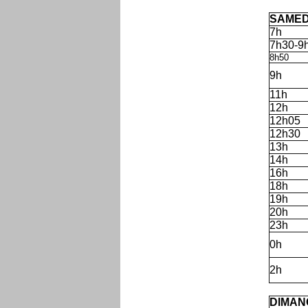
'
SAMED
7h
7h30-9
8h50
9h
11h
12h
12h05
12h30
13h
14h
16h
18h
19h
20h
23h
0h
2h
'
DIMAN