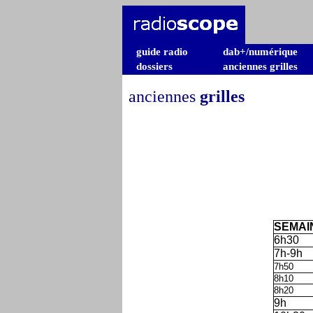
guide radio
dab+/numérique
dossiers
anciennes grilles
anciennes
grilles
SEMAI
6h30
7h-9h
7h50
8h10
8h20
9h