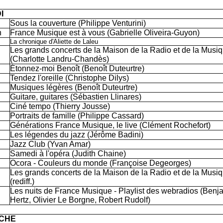
I
Sous la couverture (Philippe Venturini)
h
France Musique est à vous (Gabrielle Oliveira-Guyon)
La chronique d'Aliette de Laleu
Les grands concerts de la Maison de la Radio et de la Musi
(Charlotte Landru-Chandès)
Étonnez-moi Benoît (Benoît Duteurtre)
Tendez l'oreille (Christophe Dilys)
Musiques légères (Benoît Duteurtre)
Guitare, guitares (Sébastien Llinares)
Ciné tempo (Thierry Jousse)
Portraits de famille (Philippe Cassard)
Générations France Musique, le live (Clément Rochefort)
Les légendes du jazz (Jérôme Badini)
Jazz Club (Yvan Amar)
Samedi à l'opéra (Judith Chaine)
Ocora - Couleurs du monde (Françoise Degeorges)
Les grands concerts de la Maison de la Radio et de la Musi
(rediff.)
Les nuits de France Musique - Playlist des webradios (Benj
Hertz, Olivier Le Borgne, Robert Rudolf)
CHE