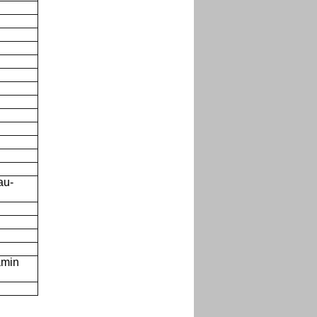
au-
amin