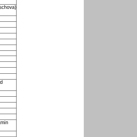
rschova)
ud
amin