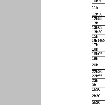
10h30
11h
12h30
12h55
13h
13h03
13h30
15h
16h-16h2
17h
18h
18h05
19h
20h
22h30
22h55
23h
0h
1h30
2h30
5h30