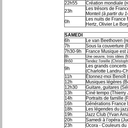
22h55
Création mondiale (re
Les trésors de Franc
23h
Monteil
(à partir du 
Les nuits de France 
0h
Hertz, Olivier Le Bor
'
SAMEDI
6h
Le van Beethoven (red
7h
Sous la couverture (P
7h30-9h
France Musique est à
8h
Une oeuvre, trois idées (
8h50
Tendez l'oreille (Christoph
Les grands concerts 
9h
(Charlotte Landru-C
11h
Étonnez-moi Benoît (
12h
Musiques légères (Be
12h30
Guitare, guitares (Sé
13h
Ciné tempo (Thierry
14h
Portraits de famille 
16h
Générations France M
18h
Les légendes du jaz
19h
Jazz Club (Yvan Ama
20h
Samedi à l'opéra (Ju
23h
Ocora - Couleurs du