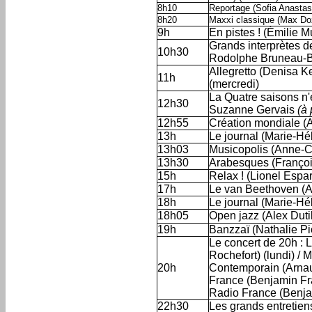
8h10
Reportage (Sofia Anastas
8h20
Maxxi classique (Max Do
9h
En pistes ! (Émilie
Grands interprètes d
10h30
Rodolphe Bruneau-B
Allegretto (Denisa K
11h
(mercredi)
La Quatre saisons n'e
12h30
Suzanne Gervais
(à 
12h55
Création mondiale (
13h
Le journal (Marie-H
13h03
Musicopolis (Anne-C
13h30
Arabesques (Franço
15h
Relax ! (Lionel Espa
17h
Le van Beethoven (A
18h
Le journal (Marie-H
18h05
Open jazz (Alex Duti
19h
Banzzaï (Nathalie Pi
Le concert de 20h :
Rochefort) (lundi) /
20h
Contemporain (Arnaud
France (Benjamin Fra
Radio France (Benja
22h30
Les grands entretien