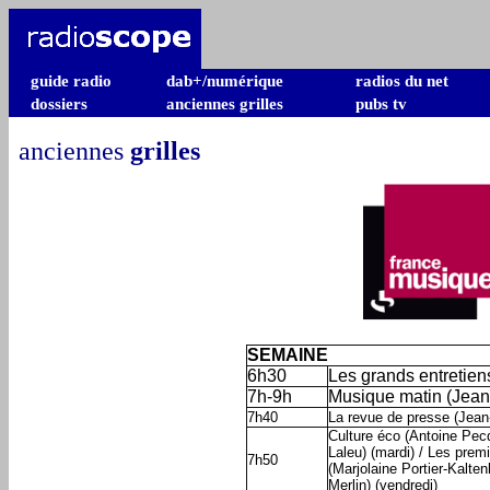
guide radio
dab+/numérique
radios du net
dossiers
anciennes grilles
pubs tv
anciennes
grilles
SEMAINE
6h30
Les grands entretiens 
7h-9h
Musique matin (Jean
7h40
La revue de presse (Jean
Culture éco (Antoine Pecq
Laleu) (mardi) / Les prem
7h50
(Marjolaine Portier-Kalten
Merlin) (vendredi)