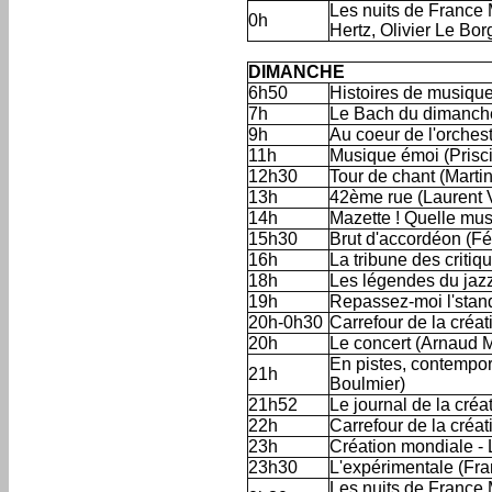
Les nuits de France 
0h
Hertz, Olivier Le Bor
'
DIMANCHE
6h50
Histoires de musiqu
7h
Le Bach du dimanche
9h
Au coeur de l'orchest
11h
Musique émoi (Priscil
12h30
Tour de chant (Marti
13h
42ème rue (Laurent V
14h
Mazette ! Quelle mus
15h30
Brut d'accordéon (Fél
16h
La tribune des criti
18h
Les légendes du jaz
19h
Repassez-moi l'stand
20h-0h30
Carrefour de la créa
20h
Le concert (Arnaud M
En pistes, contempor
21h
Boulmier)
21h52
Le journal de la créa
22h
Carrefour de la créat
23h
Création mondiale - 
23h30
L'expérimentale (Fra
Les nuits de France 