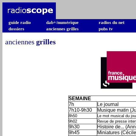
guide radio
dab+/numérique
radios du net
dossiers
anciennes grilles
pubs tv
anciennes
grilles
SEMAINE
7h
Le journal
7h10-9h30
Musique matin (Ju
8h50
Le mot musical du jour
9h02
Revue de presse inter
9h30
Histoire de... (A
9h45
Miniatures (Cécile