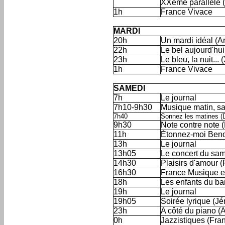
XXème parallèle (j
1h
France Vivace
'
MARDI
20h
Un mardi idéal (Ar
22h
Le bel aujourd'hui
23h
Le bleu, la nuit...
1h
France Vivace
'
SAMEDI
7h
Le journal
7h10-9h30
Musique matin, sa
7h40
Sonnez les matines (
9h30
Note contre note 
11h
Étonnez-moi Benoî
13h
Le journal
13h05
Le concert du sam
14h30
Plaisirs d'amour 
16h30
France Musique e
18h
Les enfants du ba
19h
Le journal
19h05
Soirée lyrique (J
23h
A côté du piano (
0h
Jazzistiques (Fra