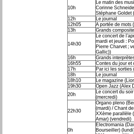
Le matin des musi
10h
Corinne Schneider
Stéphane Goldet (j
12h
Le journal
12h05
A portée de mots 
13h
Grands composite
Le concert de l'ap
mardi et jeudi : Po
14h30
Pierre Charvet ; v
Gallic))
16h
Grands interprètes
16h55
Contes du jour et 
17h
Par ici les sorties
18h
Le journal
18h10
Le magazine (Lion
19h30
Open Jazz (Alex D
Le concert du soi
20h
(mercredi)
Organo pleno (Benj
(mardi) / Chant de
22h30
XXème parallèle (O
Amar) (vendredi)
Electromania (Dav
0h
Bourseiller) (lund