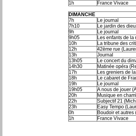
1h
France Vivace
'
DIMANCHE
7h
Le journal
7h10
Le jardin des die
9h
Le journal
9h05
Les enfants de l
10h
La tribune des cr
12h
42ème rue (Lauren
13h
Journal
13h05
Le concert du dim
14h30
Matinée opéra (R
17h
Les greniers de la
18h
Le cabaret de Fra
19h
Le journal
19h05
A nous de jouer (
20h
Musique en chamb
22h
Subjectif 21 (Mic
23h
Easy Tempo (Laure
0h
Boudoir et autres
1h
France Vivace