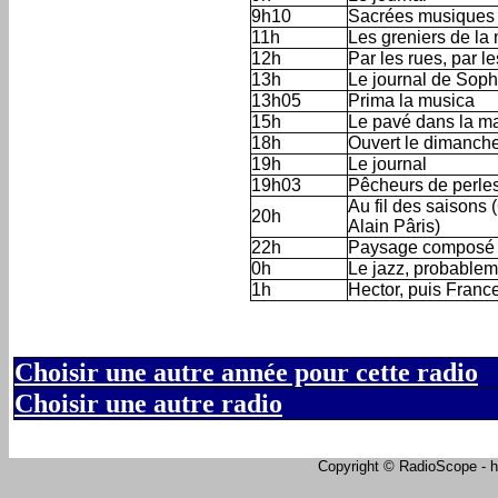
9h10
Sacrées musiques 
11h
Les greniers de la
12h
Par les rues, par 
13h
Le journal de Soph
13h05
Prima la musica
15h
Le pavé dans la ma
18h
Ouvert le dimanche
19h
Le journal
19h03
Pêcheurs de perles
Au fil des saisons 
20h
Alain Pâris)
22h
Paysage composé 
0h
Le jazz, probablem
1h
Hector, puis Franc
Choisir une autre année pour cette radio
Choisir une autre radio
Copyright © RadioScope - ht