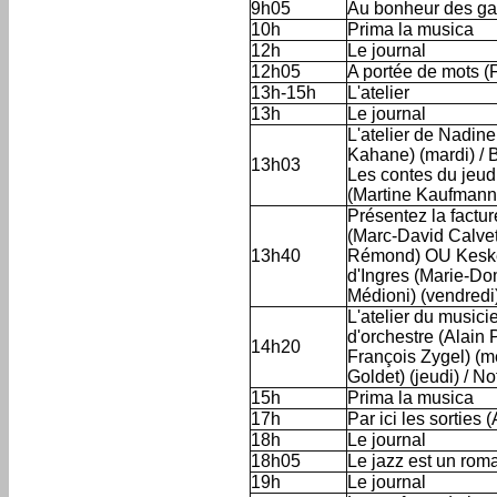
9h05
Au bonheur des g
10h
Prima la musica
12h
Le journal
12h05
A portée de mots (
13h-15h
L'atelier
13h
Le journal
L'atelier de Nadine
Kahane) (mardi) / 
13h03
Les contes du jeudi
(Martine Kaufmann)
Présentez la factur
(Marc-David Calvet
13h40
Rémond) OU Keske 
d'Ingres (Marie-Dom
Médioni) (vendredi
L'atelier du musicie
d'orchestre (Alain 
14h20
François Zygel) (me
Goldet) (jeudi) / N
15h
Prima la musica
17h
Par ici les sorties 
18h
Le journal
18h05
Le jazz est un rom
19h
Le journal