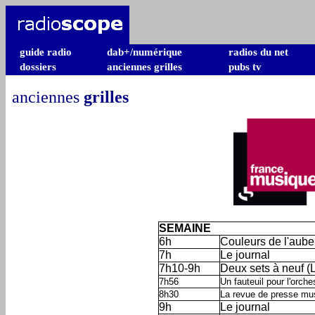
guide radio
dab+/numérique
radios du net
dossiers
anciennes grilles
pubs tv
anciennes
grilles
SEMAINE
6h
Couleurs de l'aube
7h
Le journal
7h10-9h
Deux sets à neuf (
7h56
Un fauteuil pour l'orche
8h30
La revue de presse mus
9h
Le journal