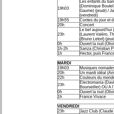
Les enfants du bar
(Dominique Boutel)
19h03
Gaume) (jeudi) / Ja
(vendredi)
19h55
Contes du jour et d
20h
Concert
Le bel aujourd'hui 
23h
(Laurent Valéro, Th
(Bruno Letort) (jeud
0h
Ouvert la nuit (Oli
1h-2h
Sanza (Christian P
1h
Hector, puis Franc
'
MARDI
19h03
Musiques nomades
20h
Un mardi idéal (Ar
22h
Couleurs du monde
Electromania (Davi
23h
Bourseiller) OU A 
0h
Ouvert la nuit (Oli
1h
France Vivace
'
VENDREDI
23h
Jazz Club (Claude 