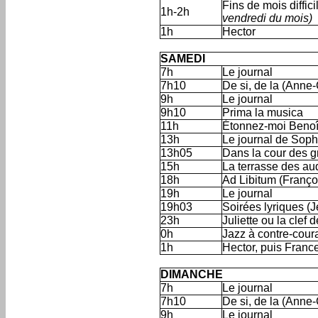
Fins de mois diffic
1h-2h
vendredi du mois)
1h
Hector
'
SAMEDI
7h
Le journal
7h10
De si, de la (Anne
9h
Le journal
9h10
Prima la musica
11h
Étonnez-moi Benoît
13h
Le journal de Soph
13h05
Dans la cour des g
15h
La terrasse des a
18h
Ad Libitum (Franço
19h
Le journal
19h03
Soirées lyriques (
23h
Juliette ou la clef 
0h
Jazz à contre-coura
1h
Hector, puis Franc
'
DIMANCHE
7h
Le journal
7h10
De si, de la (Anne
9h
Le journal