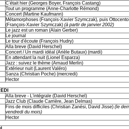
C'était hier (Georges Boyer, François Castang)
Tout un programme (Anne-Charlotte Rémond)
Concert (Martine Kaufmann)
Métamorphoses (François-Xavier Szymczak), puis Ottocento
(François-Xavier Szymczak)
(à partir de janvier 2002)
Le jazz est un roman (Alain Gerber)
Le journal
Le tour d'écoute (François Hudry)
Alla breve (David Herschel)
Concert / Un mardi idéal (Arièle Butaux) (mardi)
En attendant la nuit (Lionel Esparza)
Jazz : suivez le thème (Arnaud Merlin)
Extérieur nuit (Laurent Valéro)
Sanza (Christian Poche) (mercredi)
Hector
EDI
Alla breve - L'intégrale (David Herschel)
Jazz Club (Claude Carrière, Jean Delmas)
Fins de mois difficiles (Christian Zanési, David Jisse)
(le der
vendredi du mois)
Hector
I