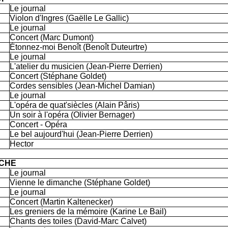
Le journal
Violon d'Ingres (Gaëlle Le Gallic)
Le journal
Concert (Marc Dumont)
Étonnez-moi Benoît (Benoît Duteurtre)
Le journal
L'atelier du musicien (Jean-Pierre Derrien)
Concert (Stéphane Goldet)
Cordes sensibles (Jean-Michel Damian)
Le journal
L'opéra de quat'siècles (Alain Pâris)
Un soir à l'opéra (Olivier Bernager)
Concert - Opéra
Le bel aujourd'hui (Jean-Pierre Derrien)
Hector
CHE
Le journal
Vienne le dimanche (Stéphane Goldet)
Le journal
Concert (Martin Kaltenecker)
Les greniers de la mémoire (Karine Le Bail)
Chants des toiles (David-Marc Calvet)