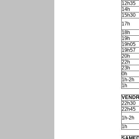
12h35
14h
15h30
17h
18h
19h
19h05
19h57
20h
22h
23h
0h
1h-2h
1h
'
VENDR
22h30
22h45
1h-2h
1h
'
SAMED