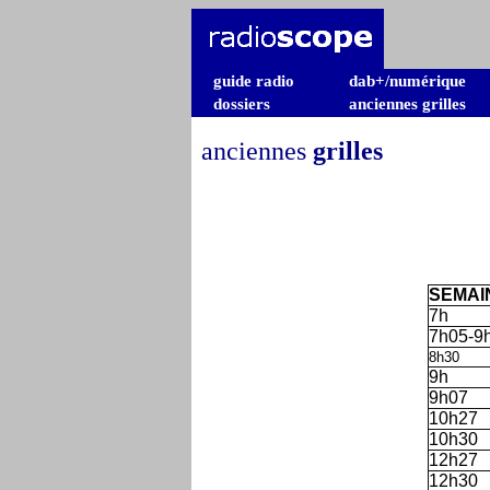
guide radio
dab+/numérique
dossiers
anciennes grilles
anciennes
grilles
SEMAI
7h
7h05-9
8h30
9h
9h07
10h27
10h30
12h27
12h30