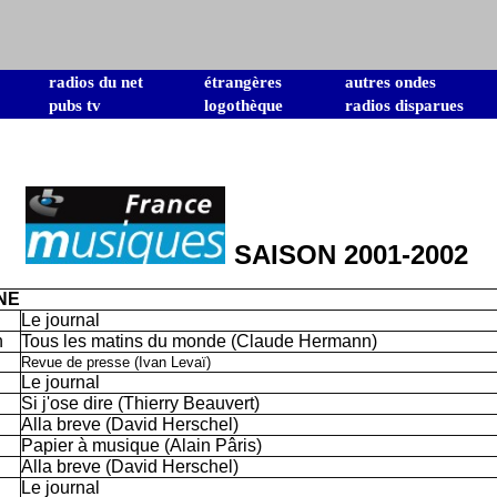
radios du net
étrangères
autres ondes
pubs tv
logothèque
radios disparues
SAISON 2001-2002
NE
Le journal
h
Tous les matins du monde (Claude Hermann)
Revue de presse (Ivan Levaï)
Le journal
Si j'ose dire (Thierry Beauvert)
Alla breve (David Herschel)
Papier à musique (Alain Pâris)
Alla breve (David Herschel)
Le journal