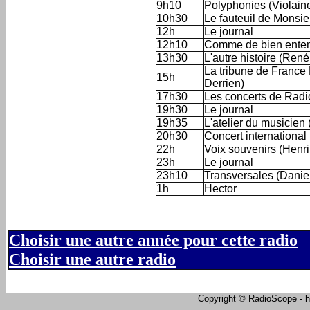
9h10
Polyphonies (Violain
10h30
Le fauteuil de Mons
12h
Le journal
12h10
Comme de bien entend
13h30
L'autre histoire (Ren
La tribune de France
15h
Derrien)
17h30
Les concerts de Radi
19h30
Le journal
19h35
L'atelier du musicien 
20h30
Concert international
22h
Voix souvenirs (Henri
23h
Le journal
23h10
Transversales (Danie
1h
Hector
Choisir une autre année pour cette radio
Choisir une autre radio
Copyright © RadioScope - ht