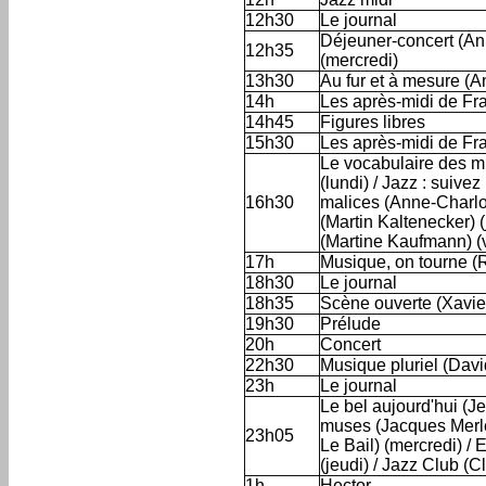
12h30
Le journal
Déjeuner-concert (An
12h35
(mercredi)
13h30
Au fur et à mesure (
14h
Les après-midi de F
14h45
Figures libres
15h30
Les après-midi de Fr
Le vocabulaire des mu
(lundi) / Jazz : suive
16h30
malices (Anne-Charlot
(Martin Kaltenecker) (
(Martine Kaufmann) (
17h
Musique, on tourne (
18h30
Le journal
18h35
Scène ouverte (Xavie
19h30
Prélude
20h
Concert
22h30
Musique pluriel (Davi
23h
Le journal
Le bel aujourd'hui (Je
muses (Jacques Merlet
23h05
Le Bail) (mercredi) /
(jeudi) / Jazz Club (
1h
Hector