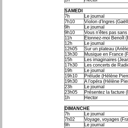
'
SAMEDI
7h
Le journal
7h10
Violon d'Ingres (Gaël
9h
Le journal
9h10
Vous n'êtes pas sans 
11h
Étonnez-moi Benoît (B
12h
Le journal
12h05
Sur un plateau (Arièl
13h30
Musique en France (
15h
Les imaginaires (Jea
17h30
Les concerts de Radi
19h
Le journal
19h10
Prélude (Hélène Pier
19h30
A l'opéra (Hélène Pie
23h
Le journal
23h05
Présentez la facture
1h
Hector
'
DIMANCHE
7h
Le journal
7h02
Voyage, voyages (Fr
9h
Le journal