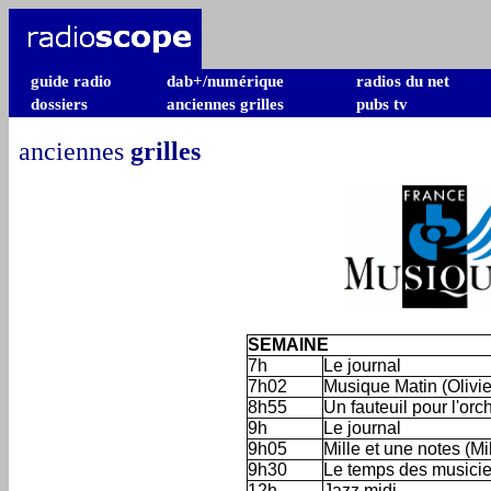
guide radio
dab+/numérique
radios du net
dossiers
anciennes grilles
pubs tv
anciennes
grilles
SEMAINE
7h
Le journal
7h02
Musique Matin (Olivi
8h55
Un fauteuil pour l'orc
9h
Le journal
9h05
Mille et une notes (Mi
9h30
Le temps des musici
12h
Jazz midi