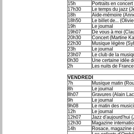
15h
Portraits en conce
17h30
Le temps du jazz (J
18h
Aide-mémoire (Ann
18h50
Le billet de... (Oliv
19h
Le journal
19h07
De vous à moi (Cla
20h30
Concert (Martine K
22h30
Musique légère (Syl
23h
Le journal
23h07
Le club de la musiq
0h30
Une certaine idée d
2h
Les nuits de Franc
'
VENDREDI
7h
Musique matin (Rou
8h
Le journal
8h07
Gravures (Alain La
9h
Le journal
9h08
Le matin des musi
12h
Le journal
12h07
Jazz d'aujourd'hui 
12h30
Magazine internatio
14h
Rosace, magazine de