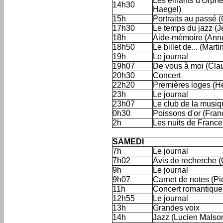
Les enfants d'Orphé
14h30
Haegel)
15h
Portraits au passé (
17h30
Le temps du jazz (J
18h
Aide-mémoire (Ann
18h50
Le billet de... (Mart
19h
Le journal
19h07
De vous à moi (Cla
20h30
Concert
22h20
Premières loges (He
23h
Le journal
23h07
Le club de la musiq
0h30
Poissons d'or (Fran
2h
Les nuits de France
'
SAMEDI
7h
Le journal
7h02
Avis de recherche 
9h
Le journal
9h07
Carnet de notes (Pie
11h
Concert romantique
12h55
Le journal
13h
Grandes voix
14h
Jazz (Lucien Malson