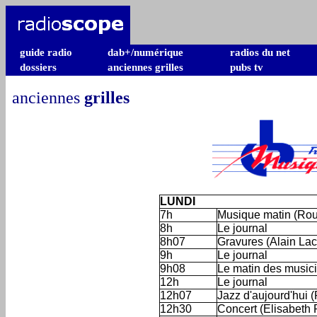
guide radio
dab+/numérique
radios du net
dossiers
anciennes grilles
pubs tv
anciennes
grilles
LUNDI
7h
Musique matin (Rou
8h
Le journal
8h07
Gravures (Alain La
9h
Le journal
9h08
Le matin des musi
12h
Le journal
12h07
Jazz d'aujourd'hui (
12h30
Concert (Elisabeth P