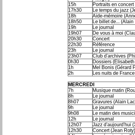
15h
Portraits en conce
17h30
Le temps du jazz (J
18h
Aide-mémoire (Ann
18h50
Le billet de... (Ala
19h
Le journal
19h07
De vous à moi (Cla
20h30
Concert
22h30
Référence
23h
Le journal
23h07
Club d'archives (Ph
0h30
Dossiers (Elisabeth
1h
Mel Bonis (Gérard 
2h
Les nuits de France
'
MERCREDI
7h
Musique matin (Rou
8h
Le journal
8h07
Gravures (Alain La
9h
Le journal
9h08
Le matin des musi
12h
Le journal
12h07
Jazz d'aujourd'hui (
12h30
Concert (Jean Roty