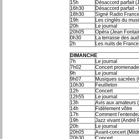
15h
Désaccord parfait 
16h30
Désaccord parfait - 
18h30
Signé Radio France 
19h
Les cinglés du musi
20h
Le journal
20h05
Opéra (Jean Fontai
0h30
La terrasse des audi
2h
Les nuits de France
'
DIMANCHE
7h
Le journal
7h02
Concert promenade 
9h
Le journal
9h07
Musiques sacrées (
10h30
Feuilleton
12h
Concert
12h55
Le journal
13h
Avis aux amateurs (
14h
Fidèlement vôtre
17h
Comment l'entende
19h
Jazz vivant (André 
20h
Le journal
20h05
Avant-concert (Mild
20h30
Concert