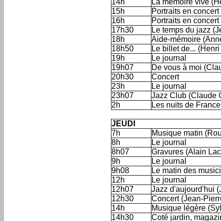
14h
La mémoire vive (He
15h
Portraits en concer
16h
Portraits en concert
17h30
Le temps du jazz (J
18h
Aide-mémoire (Ann
18h50
Le billet de... (Henr
19h
Le journal
19h07
De vous à moi (Cla
20h30
Concert
23h
Le journal
23h07
Jazz Club (Claude 
2h
Les nuits de France
'
JEUDI
7h
Musique matin (Rou
8h
Le journal
8h07
Gravures (Alain La
9h
Le journal
9h08
Le matin des musi
12h
Le journal
12h07
Jazz d'aujourd'hui 
12h30
Concert (Jean-Pierr
14h
Musique légère (Syl
14h30
Coté jardin, magazin