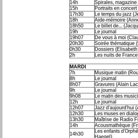
14h
Spirales, magazine
15h
Portraits en concert
17h30
Le temps du jazz (J
18h
Aide-mémoire (Ann
18h50
Le billet de... (Jac
19h
Le journal
19h07
De vous à moi (Cla
20h30
Soirée thématique 
0h30
Dossiers (Elisabeth
2h
Les nuits de France
'
MARDI
7h
Musique matin (Rou
8h
Le journal
8h07
Gravures (Alain La
9h
Le journal
9h08
Le matin des musi
12h
Le journal
12h07
Jazz d'aujourd'hui 
12h30
Les muses en dialo
13h30
Maîtrise de Radio F
14h
Acousmathèque (Fr
Les enfants d'Orphé
14h30
Haegel)