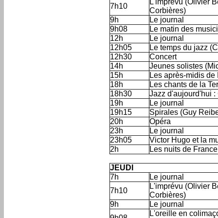
L'imprévu (Olivier 
7h10
Corbières)
9h
Le journal
9h08
Le matin des music
12h
Le journal
12h05
Le temps du jazz (C
12h30
Concert
14h
Jeunes solistes (Mi
15h
Les après-midis de
18h
Les chants de la Ter
18h30
Jazz d'aujourd'hui :
19h
Le journal
19h15
Spirales (Guy Reibe
20h
Opéra
23h
Le journal
23h05
Victor Hugo et la m
2h
Les nuits de Franc
'
JEUDI
7h
Le journal
L'imprévu (Olivier 
7h10
Corbières)
9h
Le journal
L'oreille en colim
9h08