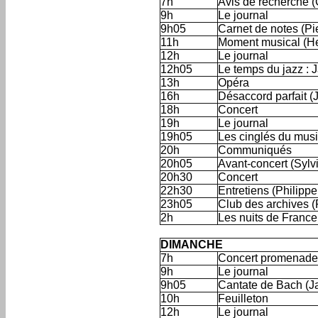
7h
Avis de recherche 
9h
Le journal
9h05
Carnet de notes (Pie
11h
Moment musical (He
12h
Le journal
12h05
Le temps du jazz : J
13h
Opéra
16h
Désaccord parfait 
18h
Concert
19h
Le journal
19h05
Les cinglés du musi
20h
Communiqués
20h05
Avant-concert
(Sylvi
20h30
Concert
22h30
Entretiens (Philippe
23h05
Club des archives (
2h
Les nuits de Franc
'
DIMANCHE
7h
Concert promenade 
9h
Le journal
9h05
Cantate de Bach (J
10h
Feuilleton
12h
Le journal