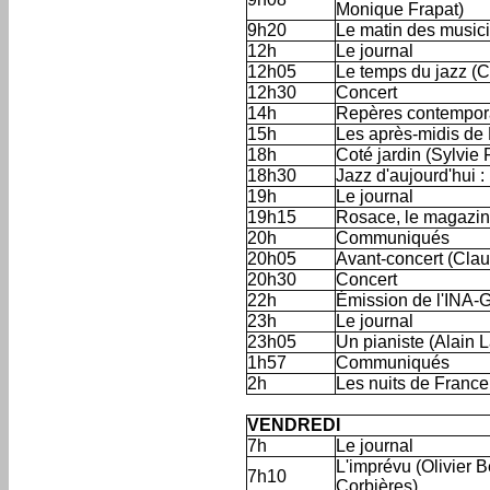
Monique Frapat)
9h20
Le matin des music
12h
Le journal
12h05
Le temps du jazz (C
12h30
Concert
14h
Repères contempora
15h
Les après-midis de
18h
Coté jardin (Sylvie 
18h30
Jazz d'aujourd'hui 
19h
Le journal
19h15
Rosace, le magazine
20h
Communiqués
20h05
Avant-concert (Clau
20h30
Concert
22h
Émission de l'INA-
23h
Le journal
23h05
Un pianiste (Alain
1h57
Communiqués
2h
Les nuits de Franc
'
VENDREDI
7h
Le journal
L'imprévu (Olivier 
7h10
Corbières)