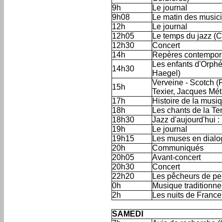
9h
Le journal
9h08
Le matin des music
12h
Le journal
12h05
Le temps du jazz (C
12h30
Concert
14h
Repères contempora
Les enfants d'Orphé
14h30
Haegel)
Verveine - Scotch (
15h
Texier, Jacques Mét
17h
Histoire de la musi
18h
Les chants de la Ter
18h30
Jazz d'aujourd'hui 
19h
Le journal
19h15
Les muses en dialo
20h
Communiqués
20h05
Avant-concert
20h30
Concert
22h20
Les pêcheurs de per
0h
Musique traditionne
2h
Les nuits de Franc
'
SAMEDI