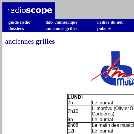
guide radio
dab+/numérique
radios du net
dossiers
anciennes grilles
pubs tv
anciennes
grilles
LUNDI
7h
Le journal
L'imprévu (Olivier 
7h10
Corbières)
9h
Le journal
9h08
Le matin des music
12h
Le journal