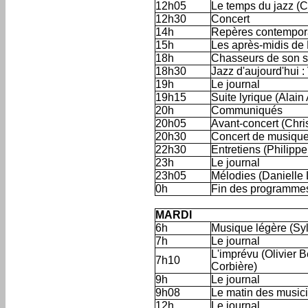
12h05
Le temps du jazz (C
12h30
Concert
14h
Repères contempora
15h
Les après-midis de
18h
Chasseurs de son s
18h30
Jazz d'aujourd'hui :
19h
Le journal
19h15
Suite lyrique (Alain
20h
Communiqués
20h05
Avant-concert (Chri
20h30
Concert de musiqu
22h30
Entretiens (Philippe
23h
Le journal
23h05
Mélodies (Danielle 
0h
Fin des programme
'
MARDI
6h
Musique légère (Syl
7h
Le journal
L'imprévu (Olivier 
7h10
Corbière)
9h
Le journal
9h08
Le matin des music
12h
Le journal