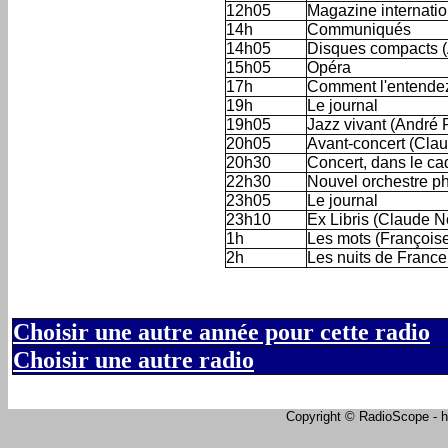
12h05
Magazine internatio
14h
Communiqués
14h05
Disques compacts 
15h05
Opéra
17h
Comment l'entende
19h
Le journal
19h05
Jazz vivant (André 
20h05
Avant-concert (Cla
20h30
Concert, dans le ca
22h30
Nouvel orchestre p
23h05
Le journal
23h10
Ex Libris (Claude N
1h
Les mots (François
2h
Les nuits de Franc
Choisir une autre année pour cette radio
Choisir une autre radio
Copyright © RadioScope - ht