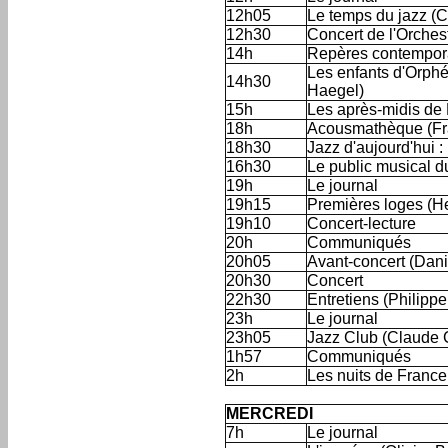
12h05
Le temps du jazz (C
12h30
Concert de l'Orches
14h
Repères contempora
Les enfants d'Orphé
14h30
Haegel)
15h
Les après-midis de
18h
Acousmathèque (Fr
18h30
Jazz d'aujourd'hui :
16h30
Le public musical d
19h
Le journal
19h15
Premières loges (He
19h10
Concert-lecture
20h
Communiqués
20h05
Avant-concert (Dani
20h30
Concert
22h30
Entretiens (Philippe
23h
Le journal
23h05
Jazz Club (Claude 
1h57
Communiqués
2h
Les nuits de Franc
'
MERCREDI
7h
Le journal