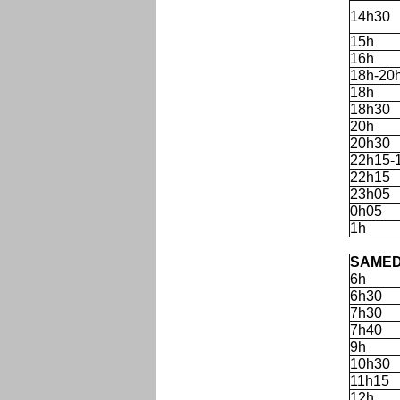
14h30
15h
16h
18h-20
18h
18h30
20h
20h30
22h15-
22h15
23h05
0h05
1h
'
SAMED
6h
6h30
7h30
7h40
9h
10h30
11h15
12h