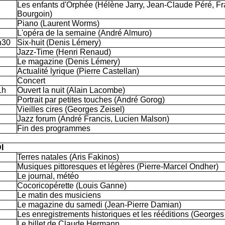
Les enfants d'Orphée (Hélène Jarry, Jean-Claude Péré, F
Bourgoin)
Piano (Laurent Worms)
L'opéra de la semaine (André Almuro)
h30
Six-huit (Denis Lémery)
Jazz-Time (Henri Renaud)
Le magazine (Denis Lémery)
Actualité lyrique (Pierre Castellan)
Concert
1h
Ouvert la nuit (Alain Lacombe)
Portrait par petites touches (André Gorog)
Vieilles cires (Georges Zeisel)
Jazz forum (André Francis, Lucien Malson)
Fin des programmes
I
Terres natales (Aris Fakinos)
Musiques pittoresques et légères (Pierre-Marcel Ondher)
Le journal, météo
Cocoricopérette (Louis Ganne)
Le matin des musiciens
Le magazine du samedi (Jean-Pierre Damian)
Les enregistrements historiques et les rééditions (Georges
Le billet de Claude Hermann