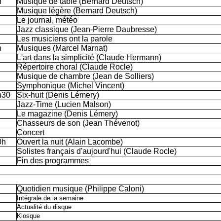
h
Musique de table (Bernard Deutsch)
Musique légère (Bernard Deutsch)
Le journal, météo
Jazz classique (Jean-Pierre Daubresse)
Les musiciens ont la parole
h
Musiques (Marcel Marnat)
L'art dans la simplicité (Claude Hermann)
Répertoire choral (Claude Rocle)
Musique de chambre (Jean de Solliers)
Symphonique (Michel Vincent)
h30
Six-huit (Denis Lémery)
Jazz-Time (Lucien Malson)
Le magazine (Denis Lémery)
Chasseurs de son (Jean Thévenot)
Concert
0h
Ouvert la nuit (Alain Lacombe)
Solistes français d'aujourd'hui (Claude Rocle)
Fin des programmes
Quotidien musique (Philippe Caloni)
Intégrale de la semaine
Actualité du disque
Kiosque