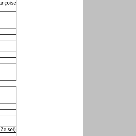
rançoise
 Zeisel)