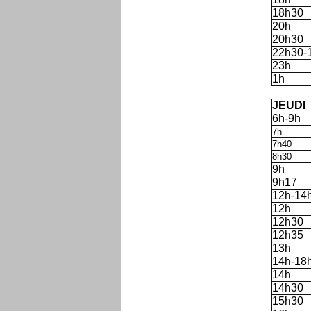
18h30
20h
20h30
22h30-
23h
1h
'
JEUDI
6h-9h
7h
7h40
8h30
9h
9h17
12h-14
12h
12h30
12h35
13h
14h-18
14h
14h30
15h30