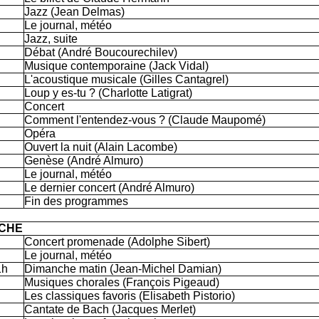
Jazz (Jean Delmas)
Le journal, météo
Jazz, suite
Débat (André Boucourechilev)
Musique contemporaine (Jack Vidal)
L'acoustique musicale (Gilles Cantagrel)
Loup y es-tu ? (Charlotte Latigrat)
Concert
Comment l'entendez-vous ? (Claude Maupomé)
Opéra
Ouvert la nuit (Alain Lacombe)
Genèse (André Almuro)
Le journal, météo
Le dernier concert (André Almuro)
Fin des programmes
CHE
Concert promenade (Adolphe Sibert)
Le journal, météo
1h
Dimanche matin (Jean-Michel Damian)
Musiques chorales (François Pigeaud)
Les classiques favoris (Elisabeth Pistorio)
Cantate de Bach (Jacques Merlet)