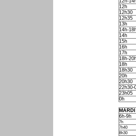
12h-14
12h
12h30
12h35
13h
14h-18
14h
15h
16h
17h
18h-20
18h
18h30
20h
20h30
22h30-
23h05
0h
'
MARDI
6h-9h
7h
7h40
8h30