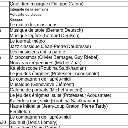
Quotidien musique (Philippe Caloni)
Intégrale de la semaine
Actualité du disque
Kiosque
Le matin des musiciens
h
Musique de table (Bernard Deutsch)
Musique légère (Bernard Deutsch)
Le journal, météo
Jazz classique (Jean-Pierre Daubresse)
Les musiciens ont la parole
h
Microcosmos (Olivier Bernager, Guy Riebel)
Nouveaux répertoires (Michel Zbar)
Kaléidoscope (Roubina Saidkhanian)
Le jeu des énigmes (Professeur Acousmate)
Le compagnon de l'après-midi
Musaique (Geneviève Clément)
Galerie de portraits (Michel Vincent)
Le jeu des énigmes, suite (Professeur Acousmate)
Kaléidoscope, suite (Roubina Saidkhanian)
Haute infidélité (Jean-Loup Graton, Pierre Tardy)
Feuilleton
Le compagnon de l'après-midi
h30
Six-huit (Denis Lémery)
Jazz-Time (Alain Gerber)