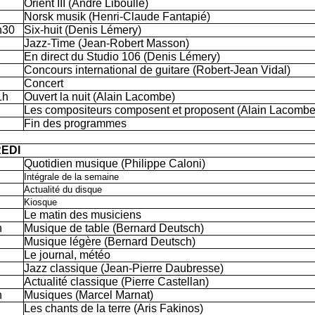
Orient III (André Liboulle)
Norsk musik (Henri-Claude Fantapié)
h30
Six-huit (Denis Lémery)
Jazz-Time (Jean-Robert Masson)
En direct du Studio 106 (Denis Lémery)
Concours international de guitare (Robert-Jean Vidal)
Concert
1h
Ouvert la nuit (Alain Lacombe)
Les compositeurs composent et proposent (Alain Lacombe
Fin des programmes
EDI
Quotidien musique (Philippe Caloni)
Intégrale de la semaine
Actualité du disque
Kiosque
Le matin des musiciens
h
Musique de table (Bernard Deutsch)
Musique légère (Bernard Deutsch)
Le journal, météo
Jazz classique (Jean-Pierre Daubresse)
Actualité classique (Pierre Castellan)
h
Musiques (Marcel Marnat)
Les chants de la terre (Aris Fakinos)