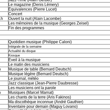
Le magazine (Denis Lémery)
Équivalences (Pierre Lucet)
Concert
1h
Ouvert la nuit (Alain Lacombe)
Les mémoires de la musique (Georges Zeisel)
Fin des programmes
Quotidien musique (Philippe Caloni)
Intégrale de la semaine
Actualité du disque
Kiosque
Éveil à la musique
Le matin des musiciens
h
Musique de table (Bernard Deutsch)
Musique légère (Bernard Deutsch)
Le journal, météo
Jazz classique (Jean-Pierre Daubresse)
Les musiciens ont la parole
h
Musiques (Marcel Marnat)
Les chants de la terre (Aris Fakinos)
Ma discothèque inconnue (André Gauthier)
Inventaire pour demain (Maguy Lovano)