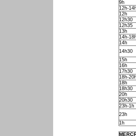
9h
12h-14
12h
12h30
12h35
13h
14h-18
14h
14h30
15h
16h
17h30
18h-20
18h
18h30
20h
20h30
23h-1h
23h
1h
'
MERCR