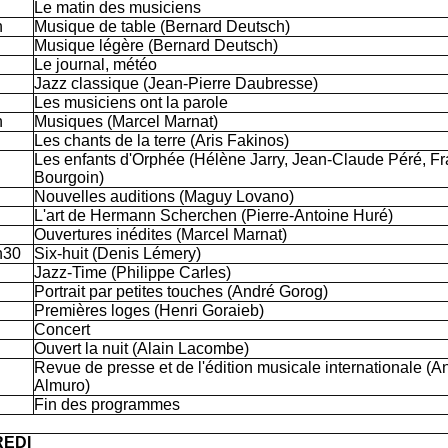
Le matin des musiciens
h
Musique de table (Bernard Deutsch)
Musique légère (Bernard Deutsch)
Le journal, météo
Jazz classique (Jean-Pierre Daubresse)
Les musiciens ont la parole
h
Musiques (Marcel Marnat)
Les chants de la terre (Aris Fakinos)
Les enfants d'Orphée (Hélène Jarry, Jean-Claude Péré, F
Bourgoin)
Nouvelles auditions (Maguy Lovano)
L'art de Hermann Scherchen (Pierre-Antoine Huré)
Ouvertures inédites (Marcel Marnat)
h30
Six-huit (Denis Lémery)
Jazz-Time (Philippe Carles)
Portrait par petites touches (André Gorog)
Premières loges (Henri Goraieb)
Concert
Ouvert la nuit (Alain Lacombe)
Revue de presse et de l'édition musicale internationale (A
Almuro)
Fin des programmes
EDI