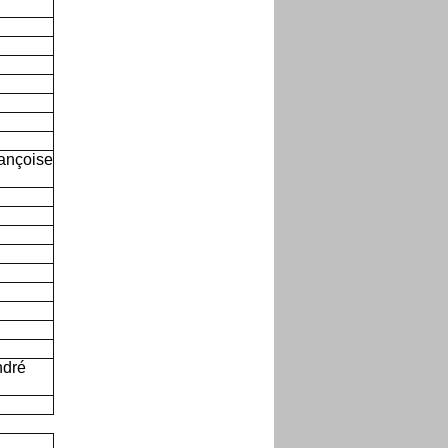
rançoise
ndré