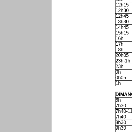
12h15
12h30
12h45
13h30
14h45
15h15
16h
17h
18h
20h05
23h-1h
23h
0h
0h05
1h
'
DIMAN
6h
7h30
7h40-1
7h40
8h30
9h30