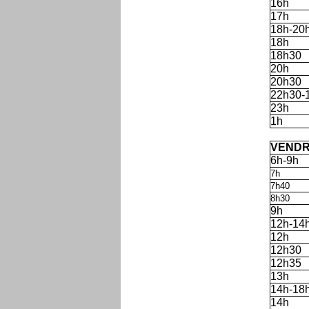
16h
17h
18h-20
18h
18h30
20h
20h30
22h30-
23h
1h
'
VENDR
6h-9h
7h
7h40
8h30
9h
12h-14
12h
12h30
12h35
13h
14h-18
14h