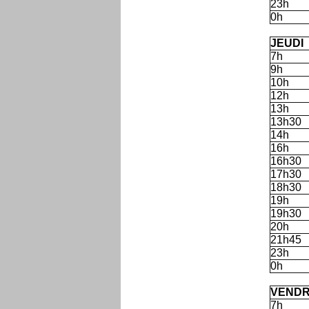
23h
0h
C
JEUDI
7h
9h
10h
12h
13h
13h30
14h
16h
16h30
17h30
18h30
19h
19h30
20h
21h45
23h
0h
C
VENDR
7h