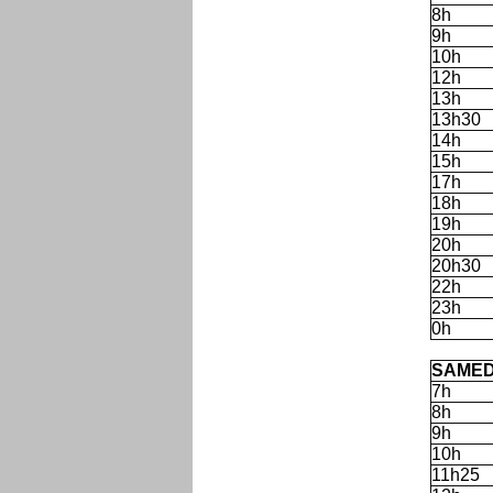
8h
9h
10h
12h
13h
13h30
14h
15h
17h
18h
19h
20h
20h30
22h
23h
0h
C
SAMED
7h
8h
9h
10h
11h25