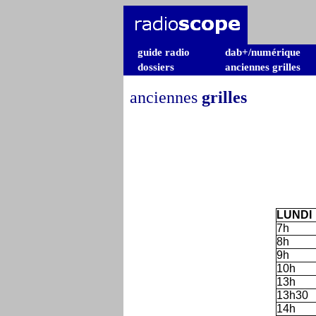
guide radio
dab+/numérique
dossiers
anciennes grilles
anciennes
grilles
LUNDI
7h
8h
9h
10h
13h
13h30
14h