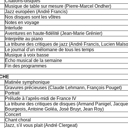
Citations-disques
Musique de table sur mesure (Pierre-Marcel Ondher)
Jazz européen (André Francis)
Nos disques sont les vôtres
Notes en voyage
Interlude
Aventures en haute-fidélité (Jean-Marie Grénier)
Interprète au piano
La tribune des critiques de jazz (André Francis, Lucien Mals
Le journal d'un mélomane de tous les temps
Musique à voix basse
Écho musical de la semaine
Fin des programmes
CHE
Matinée symphonique
Gravures précieuses (Claude Lehmann, François Pouget)
Portrait
Prélude à l'après-midi de France IV
La tribune des critiques de disques (Armand Panigel, Jacqu
Bourgeois, Antoine Goléa, José Bruyr, Jean Roy)
Concert
Chant choral
Jazz, s'il vous plait (André Clergeat)