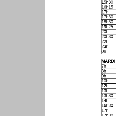
15h30
16h15
17h
17h30
18h30
19h25
20h
20h30
22h
23h
0h
C
MARDI
7h
8h
9h
10h
12h
13h
13h30
14h
16h30
17h
17h30