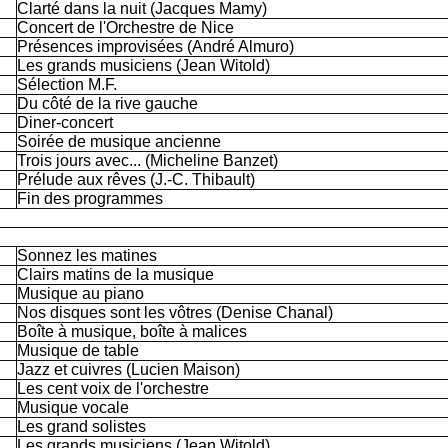
Clarté dans la nuit (Jacques Mamy)
Concert de l'Orchestre de Nice
Présences improvisées (André Almuro)
Les grands musiciens (Jean Witold)
Sélection M.F.
Du côté de la rive gauche
Diner-concert
Soirée de musique ancienne
Trois jours avec... (Micheline Banzet)
Prélude aux rêves (J.-C. Thibault)
Fin des programmes
Sonnez les matines
Clairs matins de la musique
Musique au piano
Nos disques sont les vôtres (Denise Chanal)
Boîte à musique, boîte à malices
Musique de table
Jazz et cuivres (Lucien Maison)
Les cent voix de l'orchestre
Musique vocale
Les grand solistes
Les grands musiciens (Jean Witold)