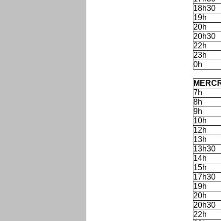
18h30
19h
20h
20h30
22h
23h
0h
C
MERCR
7h
8h
9h
10h
12h
13h
13h30
14h
15h
17h30
19h
20h
20h30
22h