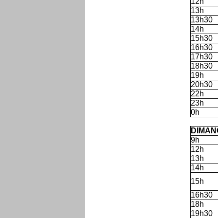
12h
13h
13h30
14h
15h30
16h30
17h30
18h30
19h
20h30
22h
23h
0h
'
DIMAN
9h
12h
13h
14h
15h
16h30
18h
19h30