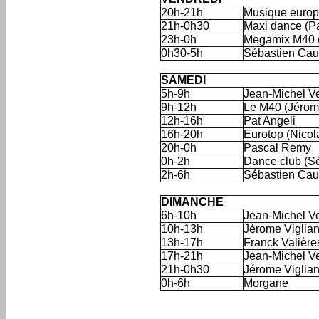
20h-21h
Musique europ
21h-0h30
Maxi dance (P
23h-0h
Megamix M40 (
0h30-5h
Sébastien Cau
'
SAMEDI
5h-9h
Jean-Michel V
9h-12h
Le M40 (Jérom
12h-16h
Pat Angeli
16h-20h
Eurotop (Nico
20h-0h
Pascal Remy
0h-2h
Dance club (S
2h-6h
Sébastien Cau
'
DIMANCHE
6h-10h
Jean-Michel V
10h-13h
Jérome Viglia
13h-17h
Franck Valière
17h-21h
Jean-Michel V
21h-0h30
Jérome Viglia
0h-6h
Morgane