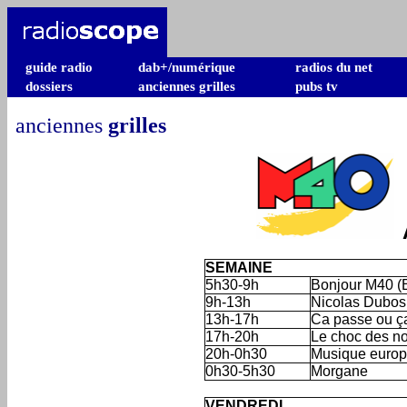
guide radio
dab+/numérique
radios du net
dossiers
anciennes grilles
pubs tv
anciennes
grilles
SEMAINE
5h30-9h
Bonjour M40 (E
9h-13h
Nicolas Dubos
13h-17h
Ca passe ou ça
17h-20h
Le choc des no
20h-0h30
Musique europ
0h30-5h30
Morgane
'
VENDREDI