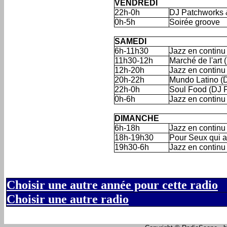
VENDREDI
22h-0h
DJ Patchworks 
0h-5h
Soirée groove
'
SAMEDI
6h-11h30
Jazz en continu
11h30-12h
Marché de l'art 
12h-20h
Jazz en continu
20h-22h
Mundo Latino (
22h-0h
Soul Food (DJ 
0h-6h
Jazz en continu
'
'
DIMANCHE
6h-18h
Jazz en continu
18h-19h30
Pour Seux qui a
19h30-6h
Jazz en continu
Choisir une autre année pour cette radio
Choisir une autre radio