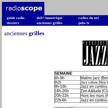
guide radio
dab+/numérique
radios du net
dossiers
anciennes grilles
pubs tv
anciennes
grilles
SEMAINE
6h-9h
Matins jazz (Ben
8h25
Jazz culture (Nina 
9h-16h
Jazz en continu
16h-20h
Zen Attitude (C
20h-22h
Hors les murs (
22h-6h
Jazz en continu
'