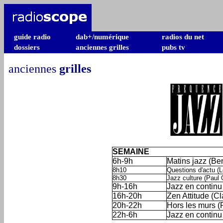
guide radio
dab+/numérique
radios du net
dossiers
anciennes grilles
pubs tv
anciennes
grilles
SEMAINE
6h-9h
Matins jazz (Ben
8h10
Questions d'actu (L
8h30
Jazz culture (Paul 
9h-16h
Jazz en continu
16h-20h
Zen Attitude (C
20h-22h
Hors les murs 
22h-6h
Jazz en continu