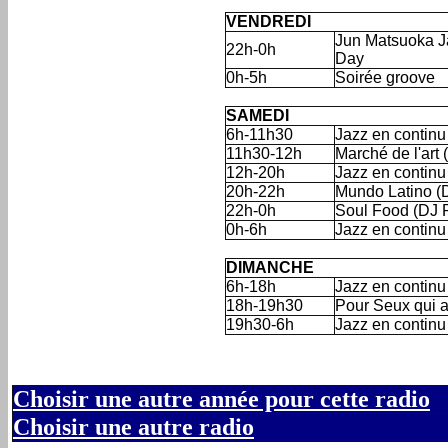
'
VENDREDI
Jun Matsuoka J
22h-0h
Day
0h-5h
Soirée groove
'
SAMEDI
6h-11h30
Jazz en continu
11h30-12h
Marché de l'art 
12h-20h
Jazz en continu
20h-22h
Mundo Latino (
22h-0h
Soul Food (DJ 
0h-6h
Jazz en continu
'
'
DIMANCHE
6h-18h
Jazz en continu
18h-19h30
Pour Seux qui a
19h30-6h
Jazz en continu
Choisir une autre année pour cette radio
Choisir une autre radio