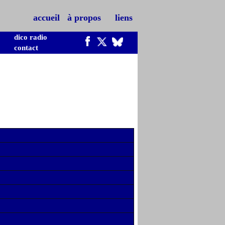
accueil
à propos
liens
dico radio
contact