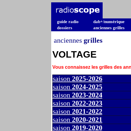
guide radio
dab+/numérique
dossiers
anciennes grilles
anciennes
grilles
VOLTAGE
Vous connaissez les grilles des a
saison
2025-2026
saison
2024-2025
saison
2023-2024
saison
2022-2023
saison
2021-2022
saison
2020-2021
saison
2019-2020