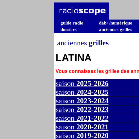
guide radio
dab+/numérique
dossiers
anciennes grilles
anciennes
grilles
LATINA
Vous connaissez les grilles des a
saison
2025-2026
saison
2024-2025
saison
2023-2024
saison
2022-2023
saison
2021-2022
saison
2020-2021
saison
2019-2020