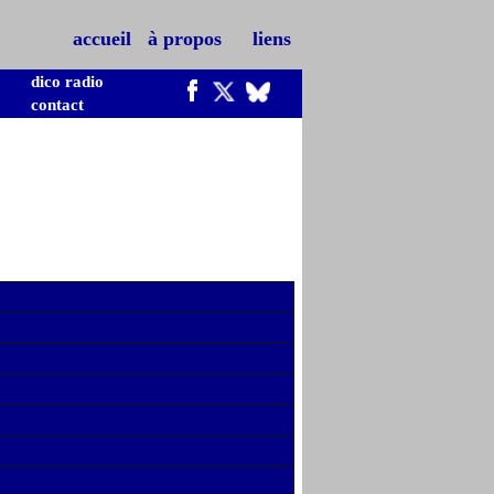
accueil
à propos
liens
dico radio
contact