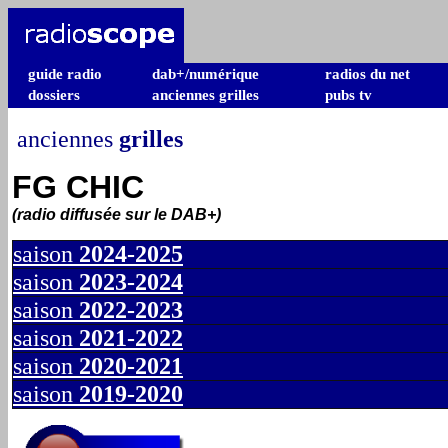
guide radio
dab+/numérique
radios du net
dossiers
anciennes grilles
pubs tv
anciennes
grilles
FG CHIC
(radio diffusée sur le DAB+)
saison
2024-2025
saison
2023-2024
saison
2022-2023
saison
2021-2022
saison
2020-2021
saison
2019-2020