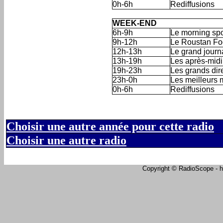
0h-6h
Rediffusions
'
WEEK-END
6h-9h
Le morning spo
9h-12h
Le Roustan Foo
12h-13h
Le grand journa
13h-19h
Les après-midi
19h-23h
Les grands dir
23h-0h
Les meilleurs 
0h-6h
Rediffusions
Choisir une autre année pour cette radio
Choisir une autre radio
Copyright © RadioScope - ht