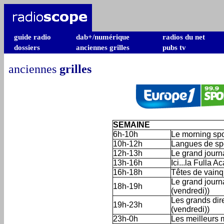
guide radio
dab+/numérique
radios du net
dossiers
anciennes grilles
pubs tv
anciennes
grilles
SEMAINE
6h-10h
Le morning spo
10h-12h
Langues de spo
12h-13h
Le grand journa
13h-16h
Ici...la Fulla 
16h-18h
Têtes de vainq
Le grand journ
18h-19h
(vendredi)
)
Les grands dir
19h-23h
(vendredi))
23h-0h
Les meilleurs 