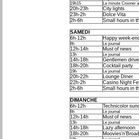
19h15
La minute Crooner at
20h-23h
City lights
23h-2h
Dolce Vita
2h-6h
Small hours in t
'
'
SAMEDI
6h-12h
Happy week-en
8h
Le journal
12h-14h
Must of news
13h
Le journal
14h-18h
Gentlemen drive
18h-20h
Cocktail party
19h
Le journal
20h-22h
Lounge Diner
22h-2h
Casino Night Fe
2h-6h
Small hours in t
'
'
DIMANCHE
6h-12h
Technicolor sun
8h
Le journal
12h-14h
Must of news
13h
Le journal
14h-18h
Lazy afternoon
18h-20h
Moovies'n'Broa