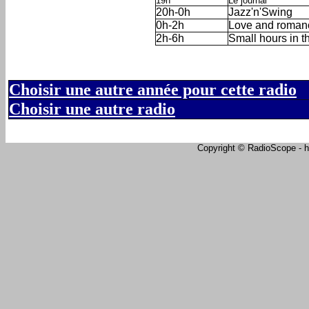
19h
Le journal
20h-0h
Jazz'n'Swing
0h-2h
Love and roman
2h-6h
Small hours in t
Choisir une autre année pour cette radio
Choisir une autre radio
Copyright © RadioScope - ht