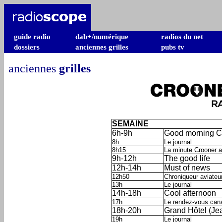
guide radio
dab+/numérique
radios du net
dossiers
anciennes grilles
pubs tv
anciennes
grilles
SEMAINE
6h-9h
Good morning C
8h
Le journal
8h15
La minute Crooner at
9h-12h
The good life
12h-14h
Must of news
12h50
Chroniqueur aviateur
13h
Le journal
14h-18h
Cool afternoon
17h
Le rendez-vous cana
18h-20h
Grand Hôtel (Jea
19h
Le journal