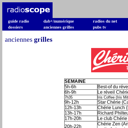
guide radio
dab+/numérique
radios du net
dossiers
anciennes grilles
pubs tv
anciennes
grilles
SEMAINE
5h-6h
Best-of du réve
6h-9h
Le réveil Chér
7h35
Iris Coffee (Iris Mi
9h-12h
Star Chérie (Ca
12h-13h
Chérie Lunch (I
13h-17h
Richard Philte
17h-20h
Le club Chérie 
Chérie Zen (An
20h-22h