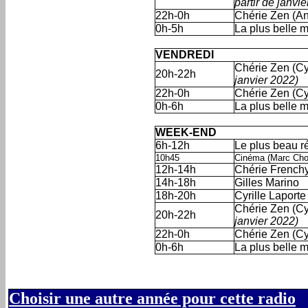
partir de janvi
22h-0h
Chérie Zen (An
0h-5h
La plus belle 
'
'
VENDREDI
Chérie Zen (Cyr
20h-22h
janvier 2022)
22h-0h
Chérie Zen (Cyr
0h-6h
La plus belle 
'
'
WEEK-END
6h-12h
Le plus beau r
10h45
Cinéma (Marc Cho
12h-14h
Chérie Frenchy
14h-18h
Gilles Marino
18h-20h
Cyrille Laporte
Chérie Zen (Cyr
20h-22h
janvier 2022)
22h-0h
Chérie Zen (Cyr
0h-6h
La plus belle 
Choisir une autre année pour cette radio