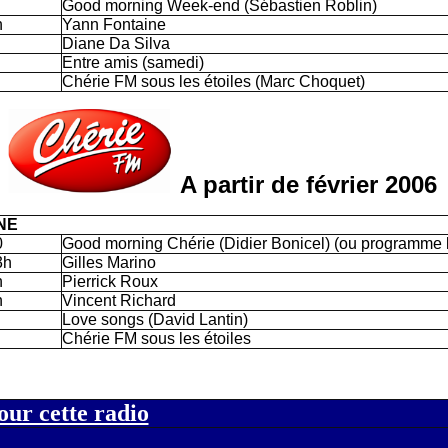
Good morning Week-end (Sébastien Roblin)
h
Yann Fontaine
Diane Da Silva
Entre amis (samedi)
Chérie FM sous les étoiles (Marc Choquet)
A partir de février 2006
NE
0
Good morning Chérie (Didier Bonicel) (ou programme l
3h
Gilles Marino
h
Pierrick Roux
h
Vincent Richard
Love songs (David Lantin)
Chérie FM sous les étoiles
our cette radio