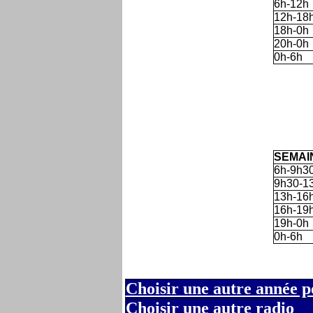
6h-12h
12h-18
18h-0h
20h-0h
0h-6h
SEMAI
6h-9h3
9h30-1
13h-16
16h-19
19h-0h
0h-6h
Choisir une autre année p
Choisir une autre radio