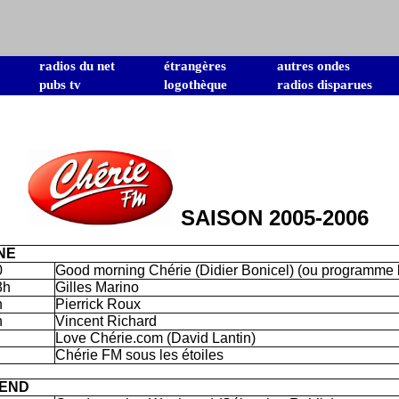
radios du net
étrangères
autres ondes
pubs tv
logothèque
radios disparues
SAISON 2005-2006
NE
0
Good morning Chérie (Didier Bonicel) (ou programme l
3h
Gilles Marino
h
Pierrick Roux
h
Vincent Richard
Love Chérie.com (David Lantin)
Chérie FM sous les étoiles
END