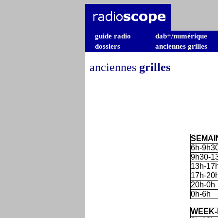
guide radio
dab+/numérique
dossiers
anciennes grilles
anciennes
grilles
SEMAI
6h-9h3
9h30-1
13h-17
17h-20
20h-0h
0h-6h
WEEK-