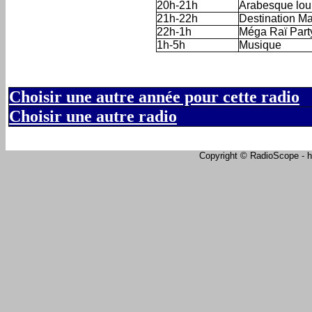
20h-21h
Arabesque lo
21h-22h
Destination M
22h-1h
Méga Raï Part
1h-5h
Musique
Choisir une autre année pour cette radio
Choisir une autre radio
Copyright © RadioScope - ht