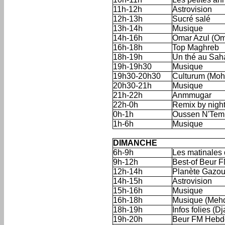
11h-12h
Astrovision
12h-13h
Sucré salé
13h-14h
Musique
14h-16h
Omar Azul (Om
16h-18h
Top Maghreb
18h-19h
Un thé au Sah
19h-19h30
Musique
19h30-20h30
Culturum (Moh
20h30-21h
Musique
21h-22h
Anmmugar
22h-0h
Remix by nigh
0h-1h
Oussen N'Tem
1h-6h
Musique
'
'
DIMANCHE
6h-9h
Les matinales
9h-12h
Best-of Beur 
12h-14h
Planète Gazo
14h-15h
Astrovision
15h-16h
Musique
16h-18h
Musique (Mehd
18h-19h
Infos folies (Dj
19h-20h
Beur FM Hebd