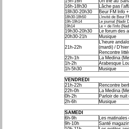
15h-16h
Un thé au Sahar
16h-18h30
Lâche pas l'aff
18h30-20h30
Beur FM Info +
18h30-18h50
L'invité de Beur 
19h-19h14
Le journal (Nadir 
19h14
Le + de l'info (Na
19h30-20h30
Le forum des a
20h30-21h
Musique
L'heure andalo
21h-22h
(mardi) / D'hie
Rencontre litté
22h-1h
La Medina (Me
1h-2h
Arabesque Loung
1h-5h30
Musique
'
'
VENDREDI
21h-22h
Rencontre ber
22h-0h
La Medina (Me
0h-2h
Parloir de nuit
2h-6h
Musique
'
'
SAMEDI
6h-9h
Les matinales
9h-10h
Santé magazi
10h-11h
Les petites a