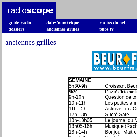
guide radio
dab+/numérique
radios du net
dossiers
anciennes grilles
pubs tv
anciennes
grilles
SEMAINE
5h30-9h
Croissant Beur 
8h30
L'invité d'info mati
9h-10h
Question de to
10h-11h
Les petites a
11h-12h
Astrovision / 
12h-13h
Sucré Salé
13h-13h05
Le journal du
13h05-16h
Musique (Rach
13h-14h
Bonjour Maître