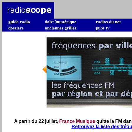
guide radio
dab+/numérique
radios du net
dossiers
anciennes grilles
pubs tv
A partir du 22 juillet
, France Musique
quitte la FM da
Retrouvez la liste des fré